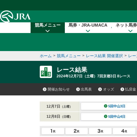
本文へ移動する
競馬メニュー
馬券・JRA-UMACA
ネット馬券
ホーム
>
競馬メニュー
>
レース結果 開催選択
>
レー
レース結果
2024年12月7日（土曜）7回京都3日 8レース
開催お知らせ
出馬表
オッズ
払戻金
12月7日
5回中山3日
（土曜）
12月8日
5回中山4日
（日曜）