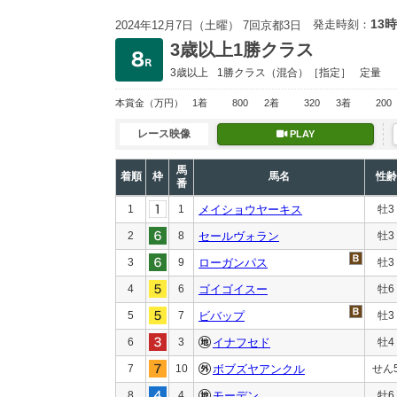
13時
発走時刻：
2024年12月7日（土曜） 7回京都3日
3歳以上1勝クラス
3歳以上
1勝クラス
（混合）［指定］
定量
本賞金
（万円）
1着
800
2着
320
3着
200
レース映像
PLAY
馬
着順
枠
馬名
性齢
番
1
1
メイショウヤーキス
牡3
2
8
セールヴォラン
牡3
3
9
ローガンパス
牡3
4
6
ゴイゴイスー
牡6
5
7
ビバップ
牡3
6
3
イナフセド
牡4
7
10
ボブズヤアンクル
せん
8
4
モーデン
牡6