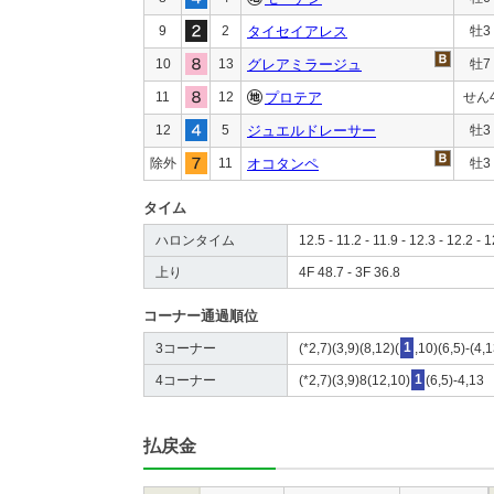
9
2
タイセイアレス
牡3
10
13
グレアミラージュ
牡7
11
12
プロテア
せん
12
5
ジュエルドレーサー
牡3
除外
11
オコタンペ
牡3
タイム
ハロンタイム
12.5 - 11.2 - 11.9 - 12.3 - 12.2 - 
上り
4F 48.7 - 3F 36.8
コーナー通過順位
3コーナー
(*2,7)(3,9)(8,12)(
1
,10)(6,5)-(4,1
4コーナー
(*2,7)(3,9)8(12,10)
1
(6,5)-4,13
払戻金