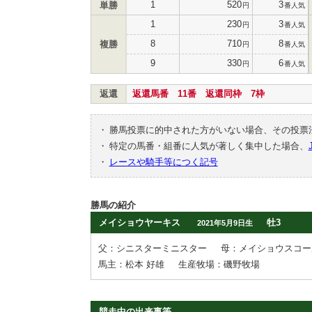
1
520
3
単勝
円
番人気
1
230
3
円
番人気
8
710
8
複勝
円
番人気
9
330
6
円
番人気
返還
返還馬番 11番 返還同枠 7枠
・
勝馬投票に的中された方がいない場合、その投票
・
特定の馬番・組番に人気が著しく集中した場合、
・
レースや騎手等につく記号
勝馬の紹介
メイショウヤーキス
牡3
2021年5月9日生
父：シニスターミニスター
母：メイショウスコー
馬主：松本 好雄
生産牧場：磯野牧場
競走中の出来事等