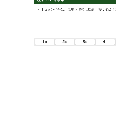
・
オコタンペ号は、馬場入場後に疾病〔右後肢跛行