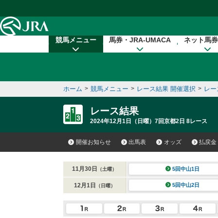
本文へ移動する
競馬メニュー
馬券・JRA-UMACA
ネット馬券
ホーム
>
競馬メニュー
>
レース結果 開催選択
>
レー
レース結果
2024年12月1日（日曜）7回京都2日 8レース
開催お知らせ
出馬表
オッズ
払戻金
11月30日
5回中山1日
（土曜）
12月1日
5回中山2日
（日曜）