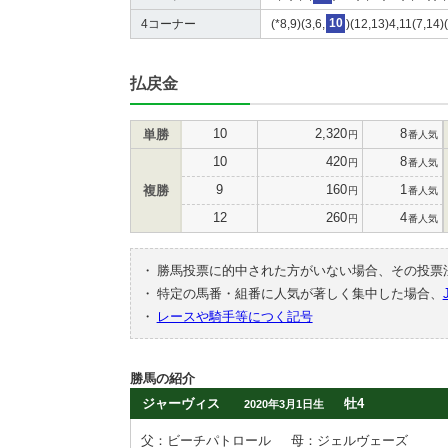
4コーナー
(*8,9)(3,6,
10
)(12,13)4,11(7,14)
払戻金
10
2,320
8
単勝
円
番人気
10
420
8
円
番人気
9
160
1
複勝
円
番人気
12
260
4
円
番人気
・
勝馬投票に的中された方がいない場合、その投票
・
特定の馬番・組番に人気が著しく集中した場合、
・
レースや騎手等につく記号
勝馬の紹介
ジャーヴィス
牡4
2020年3月1日生
父：ビーチパトロール
母：ジェルヴェーズ