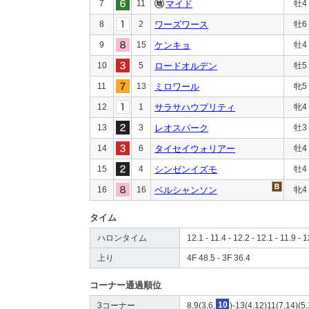
7
11
マイド
牡4
8
2
ワーズワース
牡6
9
15
ケンキョ
牡4
10
5
ロードオルデン
牡5
11
13
ミロワール
牝5
12
1
サラサハウプリティ
牝4
13
3
レオスパーク
牡3
14
6
タイセイウォリアー
牡4
15
4
シンゼンイズモ
牡4
16
16
ベルシャンソン
牝4
タイム
ハロンタイム
12.1 - 11.4 - 12.2 - 12.1 - 11.9 - 1
上り
4F 48.5 - 3F 36.4
コーナー通過順位
3コーナー
8,9(3,6,
10
)-13(4,12)11(7,14)(5