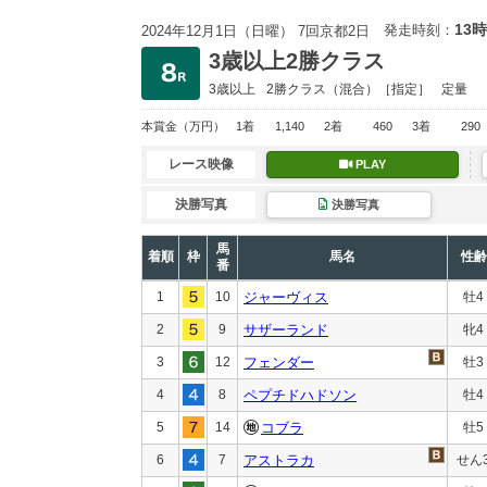
13時
発走時刻：
2024年12月1日（日曜） 7回京都2日
3歳以上2勝クラス
3歳以上
2勝クラス
（混合）［指定］
定量
本賞金
（万円）
1着
1,140
2着
460
3着
290
レース映像
PLAY
決勝写真
決勝写真
馬
着順
枠
馬名
性齢
番
1
10
ジャーヴィス
牡4
2
9
サザーランド
牝4
3
12
フェンダー
牡3
4
8
ペプチドハドソン
牡4
5
14
コブラ
牡5
6
7
アストラカ
せん