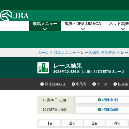
本文へ移動する
競馬メニュー
馬券・JRA-UMACA
ネット馬券
ホーム
>
競馬メニュー
>
レース結果 開催選択
>
レー
レース結果
2024年10月26日（土曜）5回京都7日 8レース
開催お知らせ
出馬表
オッズ
払戻金
10月26日
4回東京7日
（土曜）
10月27日
4回東京8日
（日曜）