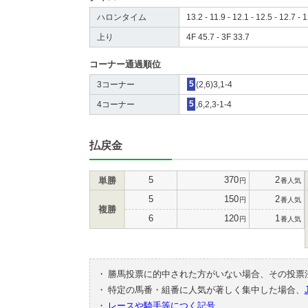
ハロンタイム
13.2 - 11.9 - 12.1 - 12.5 - 12.7 - 1
上り
4F 45.7 - 3F 33.7
コーナー通過順位
3コーナー
5
(2,6)3,1-4
4コーナー
5
,6,2,3-1-4
払戻金
5
370
2
単勝
円
番人気
5
150
2
円
番人気
複勝
6
120
1
円
番人気
・
勝馬投票に的中された方がいない場合、その投票
・
特定の馬番・組番に人気が著しく集中した場合、
・
レースや騎手等につく記号