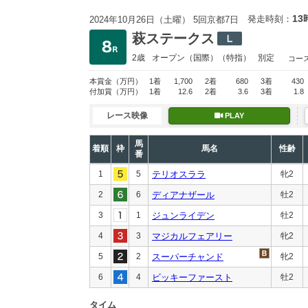
13
発走時刻：
2024年10月26日（土曜） 5回京都7日
萩ステークス
2歳
オープン
（国際）（特指）
別定
コー
本賞金
（万円）
1着
1,700
2着
680
3着
430
付加賞
（万円）
1着
12.6
2着
3.6
3着
1.8
レース映像
PLAY
馬
着順
枠
馬名
性齢
番
1
5
テリオスララ
牝2
2
6
ディアナザール
牡2
3
1
ジュンライデン
牡2
4
3
マジカルフェアリー
牝2
5
2
スーパーチャンド
牝2
6
4
ビッキーファースト
牡2
タイム