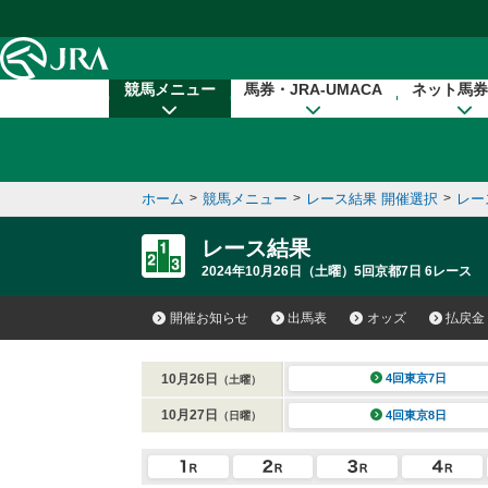
本文へ移動する
競馬メニュー
馬券・JRA-UMACA
ネット馬券
ホーム
>
競馬メニュー
>
レース結果 開催選択
>
レー
レース結果
2024年10月26日（土曜）5回京都7日 6レース
開催お知らせ
出馬表
オッズ
払戻金
10月26日
4回東京7日
（土曜）
10月27日
4回東京8日
（日曜）