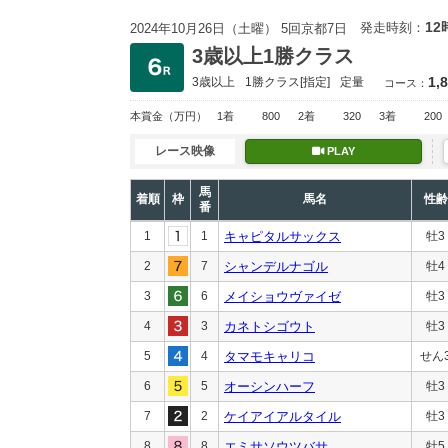
12
発走時刻：
2024年10月26日（土曜） 5回京都7日
3歳以上1勝クラス
1,
3歳以上
1勝クラス
[指定]
定量
コース：
本賞金
（万円）
1着
800
2着
320
3着
200
レース映像
PLAY
馬
着順
枠
馬名
性齢
番
1
1
キャピタルサックス
牡3
2
7
シャンデルナゴル
牡4
3
6
メイショウヴァイゼ
牡3
4
3
カネトシゴウト
牡3
5
4
タマモキャリコ
せん
6
5
オーシンハーフ
牡3
7
2
ケイアイアルタイル
牡3
8
8
エミサソウツバサ
牡5