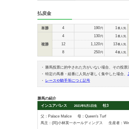
払戻金
4
190
1
単勝
円
番人気
4
130
1
円
番人気
12
1,120
13
複勝
円
番人気
8
250
4
円
番人気
・
勝馬投票に的中された方がいない場合、その投票
・
特定の馬番・組番に人気が著しく集中した場合、
・
レースや騎手等につく記号
勝馬の紹介
インユアパレス
牡3
2021年5月1日生
父：Palace Malice
母：Queen's Turf
馬主：(同)小林英一ホールディングス
生産者：Winc