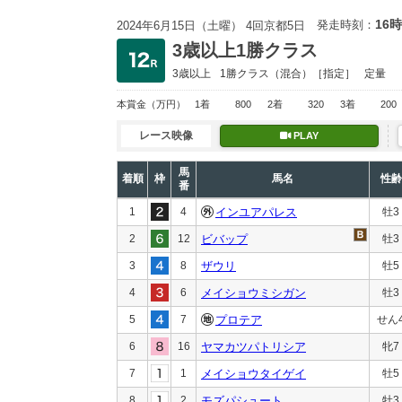
16時
発走時刻：
2024年6月15日（土曜） 4回京都5日
3歳以上1勝クラス
3歳以上
1勝クラス
（混合）［指定］
定量
本賞金
（万円）
1着
800
2着
320
3着
200
レース映像
PLAY
馬
着順
枠
馬名
性齢
番
1
4
インユアパレス
牡3
2
12
ビバップ
牡3
3
8
ザウリ
牡5
4
6
メイショウミシガン
牡3
5
7
プロテア
せん
6
16
ヤマカツパトリシア
牝7
7
1
メイショウタイゲイ
牡5
8
2
モズパシュート
牡3