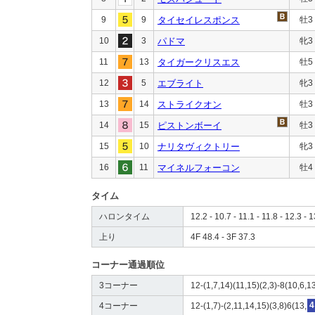
9
9
タイセイレスポンス
牡3
10
3
パドマ
牝3
11
13
タイガークリスエス
牡5
12
5
エブライト
牝3
13
14
ストライクオン
牡3
14
15
ピストンボーイ
牡3
15
10
ナリタヴィクトリー
牝3
16
11
マイネルフォーコン
牡4
タイム
ハロンタイム
12.2 - 10.7 - 11.1 - 11.8 - 12.3 - 
上り
4F 48.4 - 3F 37.3
コーナー通過順位
3コーナー
12-(1,7,14)(11,15)(2,3)-8(10,6,13
4コーナー
12-(1,7)-(2,11,14,15)(3,8)6(13,
4