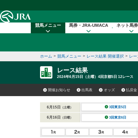
本文へ移動する
競馬メニュー
馬券・JRA-UMACA
ネット馬券
ホーム
>
競馬メニュー
>
レース結果 開催選択
>
レー
レース結果
2024年6月15日（土曜）4回京都5日 12レース
開催お知らせ
出馬表
オッズ
払戻金
6月15日
3回東京5日
（土曜）
6月16日
3回東京6日
（日曜）