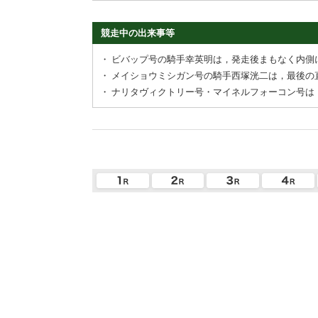
競走中の出来事等
・
ビバップ号の騎手幸英明は，発走後まもなく内側
・
メイショウミシガン号の騎手西塚洸二は，最後の
・
ナリタヴィクトリー号・マイネルフォーコン号は