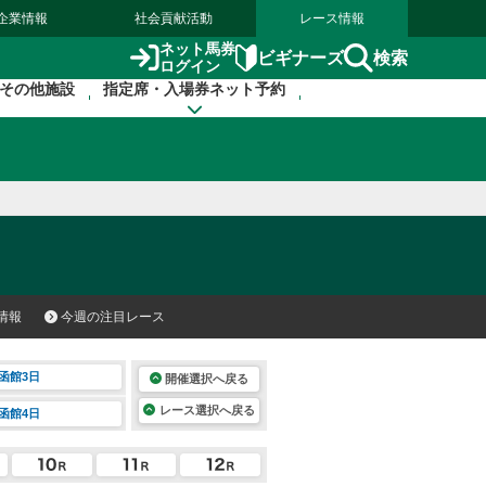
企業情報
社会貢献活動
レース情報
ネット馬券
検索
ビギナーズ
ログイン
その他施設
指定席・入場券ネット予約
情報
今週の注目レース
函館3日
開催選択へ戻る
レース選択へ戻る
函館4日