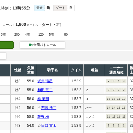
13時55分
走時刻：
天候
曇
ダート
良
1,800
（ダート・右）
コース：
メートル
3着
200
4着
120
5着
80
全周パトロール
負担
コーナー
性齢
騎手名
タイム
着差
重量
通過順位
牡3
55.0
坂井 瑠星
1:52.9
3
7
8
5
3
牡3
55.0
和田 竜二
1:53.2
3
２
2
2
2
2
牡4
58.0
幸 英明
1:53.7
3
３
13
13
11
10
牡4
56.0
△
西塚 洸二
1:53.7
3
ハナ
14
14
13
13
牡6
58.0
荻野 極
1:53.8
3
１／２
11
11
11
11
牡3
54.0
☆
田口 貫太
1:53.9
3
１／２
1
1
1
1