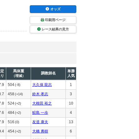
オッズ
印刷用ページ
レース結果の見方
推定
馬体重
単勝
調教師名
上り
人気
（増減）
7.9
504
大久保 龍志
1
(-8)
8.7
458
鈴木 孝志
3
(+14)
7.8
524
大根田 裕之
10
(+2)
7.6
484
鮫島 一歩
4
(+2)
7.9
516
友道 康夫
13
(0)
9.4
454
大橋 勇樹
6
(+2)