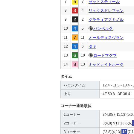
7
7
ゼットスティール
8
4
リュクスドレフォン
9
2
グラティアスミノル
10
5
バンベルク
11
11
オールデュスヴラン
12
6
タキ
13
10
ロードマグマ
14
13
ミッドナイトホーク
タイム
ハロンタイム
12.4 - 11.5 - 13.4 - 
上り
4F 50.8 - 3F 38.4
コーナー通過順位
1コーナー
3(4,8)(7,11,13)(5,6,
2コーナー
3(4,8)7(11,13)5(6,
3コーナー
(*3,8)(4,13)
14
(7,1