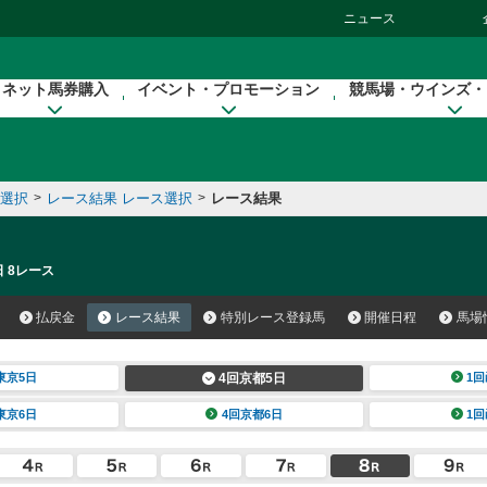
ニュース
ネット馬券購入
イベント・プロモーション
競馬場・ウインズ・
催選択
>
レース結果 レース選択
>
レース結果
日 8レース
払戻金
レース結果
特別レース登録馬
開催日程
馬場
東京5日
4回京都5日
1回
東京6日
4回京都6日
1回