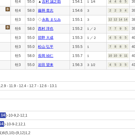
牡4
55.0
▲
吉村 誠之助
1:54.1
3
１ 1/4
4
4
6
5
牡4
58.0
藤懸 貴志
1:54.6
3
３
2
2
3
4
牡3
53.0
◇
永島 まなみ
1:55.1
3
３
12
12
14
14
牡6
58.0
西村 淳也
1:55.2
3
１／２
7
7
9
5
牡3
55.0
団野 大成
1:55.3
4
１／２
4
5
6
5
牡3
55.0
松山 弘平
1:55.5
4
１
7
8
8
5
牡5
58.0
長岡 禎仁
1:55.7
4
１
10
10
9
11
牡3
55.0
岩田 望来
1:56.3
4
３ 1/2
4
5
3
5
12.9 - 11.9 - 12.4 - 12.7 - 12.6 - 13.1
14
)-10-9,2-12,1
14
)-10-9-2,12,1
1)6(5,10)-(9,12)1,2