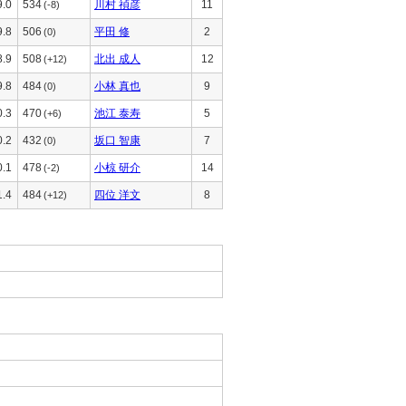
9.0
534
川村 禎彦
11
(-8)
9.8
506
平田 修
2
(0)
8.9
508
北出 成人
12
(+12)
9.8
484
小林 真也
9
(0)
0.3
470
池江 泰寿
5
(+6)
0.2
432
坂口 智康
7
(0)
0.1
478
小椋 研介
14
(-2)
1.4
484
四位 洋文
8
(+12)