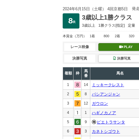
発
2024年6月15日（土曜） 4回京都5日
3歳以上1勝クラス
3歳以上
1勝クラス
[指定]
定量
本賞金
（万円）
1着
800
2着
320
レース映像
PLAY
決勝写真
決勝写真
馬
着順
枠
馬名
番
1
14
ミッキークレスト
2
8
パシアンジャン
3
12
ガウロン
4
1
ハギノカノア
5
9
ピエトラサンタ
6
3
カネトシゴウト