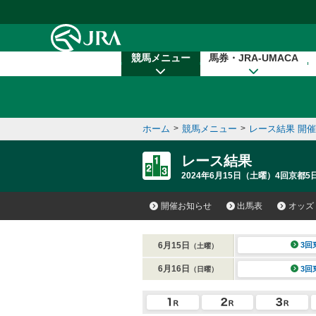
本文へ移動する
競馬メニュー
馬券・JRA-UMACA
ホーム
>
競馬メニュー
>
レース結果 開
レース結果
2024年6月15日（土曜）4回京都5
開催お知らせ
出馬表
オッズ
6月15日
3回
（土曜）
6月16日
3回
（日曜）