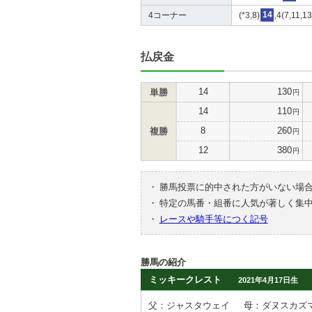
4コーナー
(*3,8)
14
,4(7,11,1
払戻金
14
130
単勝
円
14
110
円
8
260
複勝
円
12
380
円
・
勝馬投票に的中された方がいない場
・
特定の馬番・組番に人気が著しく集
・
レースや騎手等につく記号
勝馬の紹介
ミッキークレスト
2021年4月17日生
父：ジャスタウェイ
母：ダヌスカズ