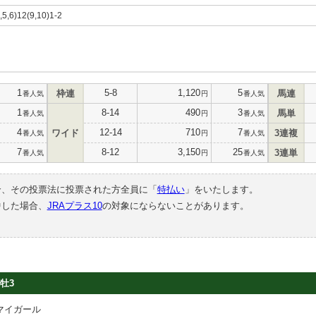
3,5,6)12(9,10)1-2
1
5-8
1,120
5
枠連
馬連
番人気
円
番人気
1
8-14
490
3
馬単
番人気
円
番人気
4
12-14
710
7
ワイド
3連複
番人気
円
番人気
7
8-12
3,150
25
3連単
番人気
円
番人気
合、その投票法に投票された方全員に「
特払い
」をいたします。
中した場合、
JRAプラス10
の対象にならないことがあります。
牡3
マイガール