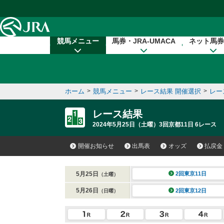
本文へ移動する
競馬メニュー
馬券・JRA-UMACA
ネット馬券
ホーム
>
競馬メニュー
>
レース結果 開催選択
>
レー
レース結果
2024年5月25日（土曜）3回京都11日 6レース
開催お知らせ
出馬表
オッズ
払戻金
5月25日
2回東京11日
（土曜）
5月26日
2回東京12日
（日曜）