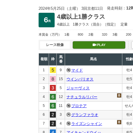
12
発走時刻：
2024年5月25日（土曜） 3回京都11日
4歳以上1勝クラス
4歳以上
1勝クラス
（混合）［指定］
定量
本賞金
（万円）
1着
800
2着
320
3着
200
レース映像
PLAY
馬
着順
枠
馬名
性齢
番
1
9
マイド
牡4
2
15
ウインバリオス
牡5
3
5
ジャーヴィス
牡4
4
12
ナチュラルリバー
牡4
5
11
プロテア
せん
6
3
グランファラオ
牡4
7
4
ライズンシャイン
牝6
8
7
アイキャンドウイッ
牡5