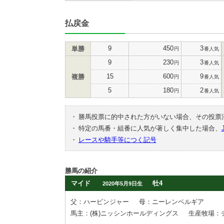
払戻金
9
450
3
単勝
円
番人気
9
230
3
円
番人気
15
600
9
複勝
円
番人気
5
180
2
円
番人気
・
勝馬投票に的中された方がいない場合、その投票
・
特定の馬番・組番に人気が著しく集中した場合、
・
レースや騎手等につく記号
勝馬の紹介
マイド
牡4
2020年5月9日生
父：ハービンジャー
母：ニーレンベルギア
馬主：(株)ニッシンホールディングス
生産牧場：