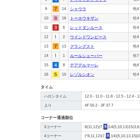
9
14
シャウラ
牝4
10
16
トーホウキザン
牡4
11
6
レッドダンルース
牡4
12
2
ウインドワンピース
牡4
13
13
グラングスト
牝4
14
1
ルールシェーバー
牡7
15
8
デアデルマーレ
牝4
16
10
レゾルシオン
牡4
タイム
ハロンタイム
12.0 - 11.0 - 11.8 - 12.5 - 12.4 - 1
上り
4F 50.2 - 3F 37.7
コーナー通過順位
3コーナー
8(11,12)(7,
9
)14(5,10,13)15(3,6
4コーナー
(*8,11,12)(7,
9
,14)(5,10,13,15)(