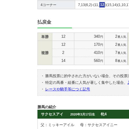
4コーナー
7,13(6,2)-(11,
12
)(15,14)(1,10,1
払戻金
12
340
2
単勝
円
番人気
12
170
2
円
番人気
2
410
7
複勝
円
番人気
14
560
8
円
番人気
・
勝馬投票に的中された方がいない場合、その投票
・
特定の馬番・組番に人気が著しく集中した場合、
・
レースや騎手等につく記号
勝馬の紹介
サクセスアイ
牝4
2020年3月17日生
父：ミッキーアイル
母：サクセスアイニー