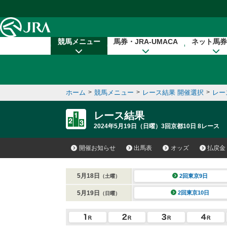
本文へ移動する
競馬メニュー
馬券・JRA-UMACA
ネット馬券
ホーム
>
競馬メニュー
>
レース結果 開催選択
>
レー
レース結果
2024年5月19日（日曜）3回京都10日 8レース
開催お知らせ
出馬表
オッズ
払戻金
5月18日
2回東京9日
（土曜）
5月19日
2回東京10日
（日曜）