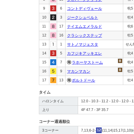
9
6
コントディヴェール
牝5
10
3
ジークシュベルト
牡4
11
17
テイエムエメラルド
牝6
12
16
クラシックステップ
牡5
13
1
サトノマジェスタ
せん
14
5
カフジキアッキエレ
牝4
15
7
ラホーヤストーム
牝4
16
9
マカンマカン
牡5
17
13
ポルトドール
牡4
タイム
ハロンタイム
12.0 - 10.3 - 11.2 - 12.0 - 12.0 - 1
上り
4F 47.7 - 3F 35.7
コーナー通過順位
3コーナー
7,13,6-2-
12
(11,14)15,17(1,10)(