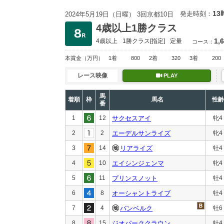
13
発走時刻：
2024年5月19日（日曜） 3回京都10日
4歳以上1勝クラス
1,
4歳以上
1勝クラス
[指定]
定量
コース：
本賞金
（万円）
1着
800
2着
320
3着
200
レース映像
PLAY
馬
着順
枠
馬名
性齢
番
1
12
サクセスアイ
牝4
2
2
エーデルサンライズ
牝4
3
14
リアライズ
牡4
4
10
エイシンジェンマ
牝4
5
11
プリンスノット
牡4
6
8
オーシャントライブ
牡4
7
4
バンベルク
牡6
8
15
ジオパーククラウン
牡4