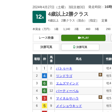
16時
発走時刻：
2024年4月27日（土曜） 3回京都3日
4歳以上2勝クラス
4歳以上
2勝クラス
（混合）［指定］
定量
本賞金
（万円）
1着
1,140
2着
460
3着
290
レース映像
PLAY
決勝写真
決勝写真
馬
着順
枠
馬名
性齢
番
1
2
バトゥーキ
牡4
2
8
リンドラゴ
牡5
3
11
エムズマインド
牡4
4
12
パーティーベル
牡5
5
6
マイネルサハラ
牡5
6
9
メイショウキッド
牡5