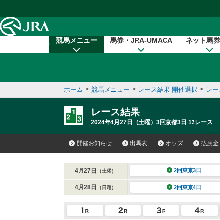
本文へ移動する
競馬メニュー
馬券・JRA-UMACA
ネット馬券
ホーム
>
競馬メニュー
>
レース結果 開催選択
>
レー
レース結果
2024年4月27日（土曜）3回京都3日 12レース
開催お知らせ
出馬表
オッズ
払戻金
4月27日
2回東京3日
（土曜）
4月28日
2回東京4日
（日曜）