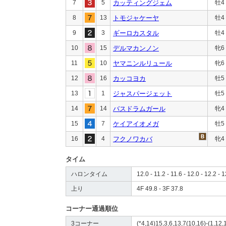
7
5
カッティングジェム
牡4
8
13
トモジャケーヤ
牡4
9
3
ギーロカスタル
牡4
10
15
デルマカンノン
牝6
11
10
ヤマニンルリュール
牝6
12
16
カッコヨカ
牡5
13
1
ジャスパージェット
牡5
14
14
バスドラムガール
牝4
15
7
ケイアイオメガ
牡5
16
4
フクノワカバ
牝4
タイム
ハロンタイム
12.0 - 11.2 - 11.6 - 12.0 - 12.2 - 1
上り
4F 49.8 - 3F 37.8
コーナー通過順位
3コーナー
(*4,14)15,3,6,13,7(10,16)-(1,12,1