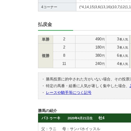
4コーナー
(*4,14,15)3,6(13,16)(10,7)12(1,1
払戻金
2
490
3
単勝
円
番人気
2
180
3
円
番人気
8
380
6
複勝
円
番人気
11
240
4
円
番人気
・
勝馬投票に的中された方がいない場合、その投票
・
特定の馬番・組番に人気が著しく集中した場合、
・
レースや騎手等につく記号
勝馬の紹介
バトゥーキ
牡4
2020年4月21日生
父：ラニ
母：サンバホイッスル