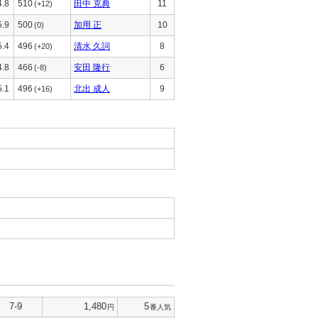
4.8
510
田中 克典
11
(+12)
5.9
500
加用 正
10
(0)
5.4
496
清水 久詞
8
(+20)
4.8
466
安田 隆行
6
(-8)
5.1
496
北出 成人
9
(+16)
7-9
1,480
5
円
番人気