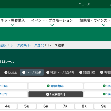
ニュース
ネット馬券購入
イベント・プロモーション
競馬場・ウインズ・
催選択
>
レース結果 レース選択
>
レース結果
 12レース
払戻金
レース結果
特別レース登録馬
開催日程
馬場
中山6日
1回京都6日
1回
中山7日
1回京都7日
1回