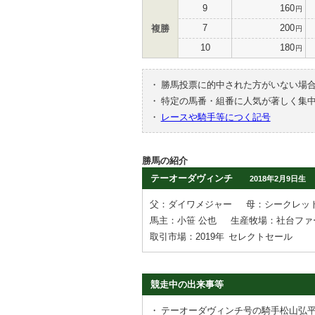
9
160
円
7
200
複勝
円
10
180
円
・
勝馬投票に的中された方がいない場
・
特定の馬番・組番に人気が著しく集
・
レースや騎手等につく記号
勝馬の紹介
テーオーダヴィンチ
2018年2月9日生
父：ダイワメジャー
母：シークレッ
馬主：小笹 公也
生産牧場：社台ファ
取引市場：2019年
セレクトセール
競走中の出来事等
・
テーオーダヴィンチ号の騎手松山弘