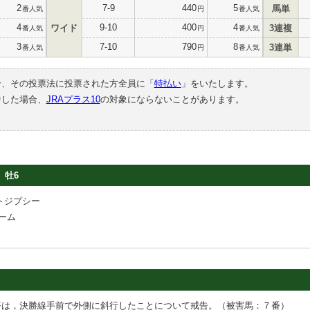
2
7-9
440
5
馬単
番人気
円
番人気
4
9-10
400
4
ワイド
3連複
番人気
円
番人気
3
7-10
790
8
3連単
番人気
円
番人気
合、その投票法に投票された方全員に「
特払い
」をいたします。
中した場合、
JRAプラス10
の対象にならないことがあります。
牡6
トジプシー
ーム
平は，決勝線手前で外側に斜行したことについて戒告。（被害馬：７番）