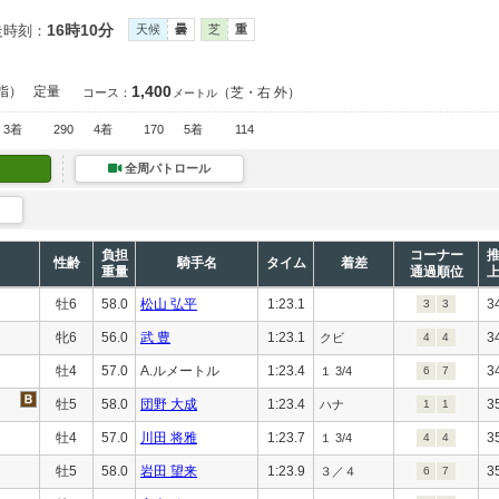
16時10分
走時刻：
天候
曇
芝
重
1,400
指）
定量
（芝・右 外）
コース：
メートル
3着
290
4着
170
5着
114
全周パトロール
負担
コーナー
性齢
騎手名
タイム
着差
重量
通過順位
牡6
58.0
松山 弘平
1:23.1
3
3
3
牝6
56.0
武 豊
1:23.1
3
クビ
4
4
牡4
57.0
A.ルメートル
1:23.4
3
１ 3/4
6
7
牡5
58.0
団野 大成
1:23.4
3
ハナ
1
1
牡4
57.0
川田 将雅
1:23.7
3
１ 3/4
4
4
牡5
58.0
岩田 望来
1:23.9
3
３／４
6
7