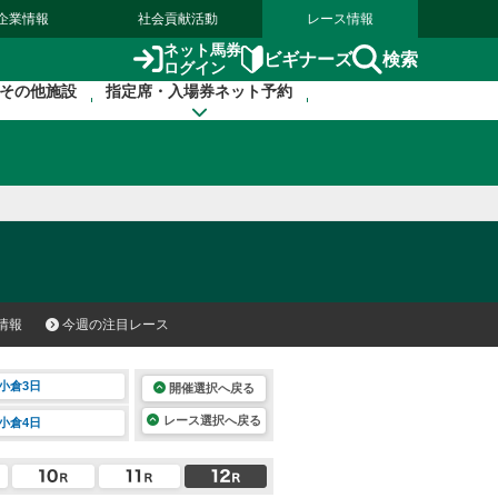
企業情報
社会貢献活動
レース情報
ネット馬券
検索
ビギナーズ
ログイン
その他施設
指定席・入場券ネット予約
情報
今週の注目レース
小倉3日
開催選択へ戻る
レース選択へ戻る
小倉4日