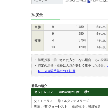
4コーナー
13,10(8,15)7(12,
9
)(3,6)(4,11)(
払戻金
9
1,480
5
単勝
円
番人気
9
280
5
円
番人気
4
370
7
複勝
円
番人気
13
120
1
円
番人気
・
勝馬投票に的中された方がいない場合、その投票
・
特定の馬番・組番に人気が著しく集中した場合、
・
レースや騎手等につく記号
勝馬の紹介
ゼットレヨン
牡5
2019年3月26日生
父：モーリス
母：ルタンデスリーズ
馬主：(有)フォーレスト
生産牧場：嶋田牧場