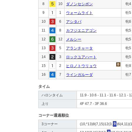
8
10
ダノンセシボン
牝4
9
1
ウォームライト
牡5
10
6
アシタバ
牝6
11
8
カフジエニアゴン
牝5
12
12
メルシー
牝5
13
5
アランチャータ
牝5
14
3
ロックユアハート
牝5
15
2
ヒロノトウリョウ
牡8
16
7
ラインガルーダ
牡7
タイム
ハロンタイム
11.9 - 10.6 - 11.1 - 11.6 - 12.1 - 1
上り
4F 47.7 - 3F 36.6
コーナー通過順位
3コーナー
(10,*13)8(7,15)12(3,
9
)6(4,11)(