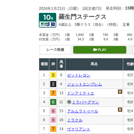
15時
発走時刻：
2024年1月21日（日曜） 1回京都7日
羅生門ステークス
4歳以上
3勝クラス
（混合）（特指）
定量
本賞金
（万円）
1着
1,840
2着
740
3着
460
付加賞
（万円）
1着
34.3
2着
9.8
3着
4.9
レース映像
PLAY
馬
着順
枠
馬名
性齢
番
1
9
ゼットレヨン
牡5
2
4
ジェットエンブレム
牡6
3
13
ドンアミティエ
牡4
4
11
ミラバーグマン
牝6
5
15
アルムラトゥール
牡4
6
16
ミラクル
牝6
7
14
ヴァリアント
牡8