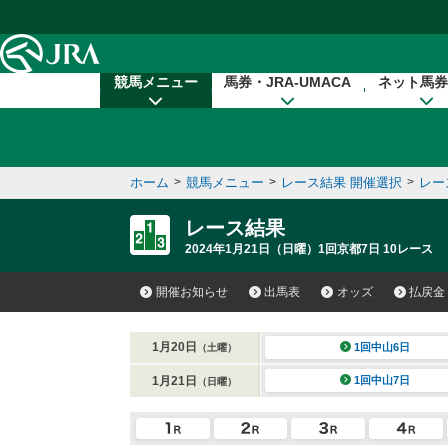
本文へ移動する
競馬メニュー
馬券・JRA-UMACA
ネット馬券
ホーム
>
競馬メニュー
>
レース結果 開催選択
>
レー
レース結果
2024年1月21日（日曜）1回京都7日 10レース
開催お知らせ
出馬表
オッズ
払戻金
1月20日
1回中山6日
（土曜）
1月21日
1回中山7日
（日曜）