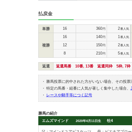
払戻金
16
360
2
単勝
円
番人気
16
140
1
円
番人気
12
150
2
複勝
円
番人気
8
210
5
円
番人気
返還
返還馬番 10番, 13番 返還同枠 5枠, 7枠
・
勝馬投票に的中された方がいない場合、その投票
・
特定の馬番・組番に人気が著しく集中した場合、
・
レースや騎手等につく記号
勝馬の紹介
エムズマインド
牡4
2020年4月11日生
父：マインドユアビスケッツ
母：ピエナアプロー