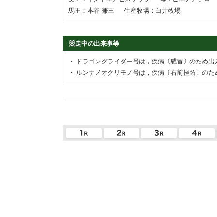
馬主：本谷 兼三
生産牧場：白井牧場
競走中の出来事等
・
ドラゴングライダー号は，疾病〔感冒〕のため出
・
ルンナノオクリモノ号は，疾病〔右前挫跖〕のた