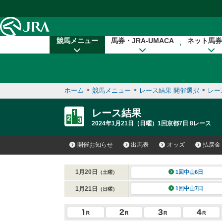
本文へ移動する
競馬メニュー
馬券・JRA-UMACA
ネット馬券
ホーム
>
競馬メニュー
>
レース結果 開催選択
>
レー
レース結果
2024年1月21日（日曜）1回京都7日 8レース
開催お知らせ
出馬表
オッズ
払戻金
1月20日
1回中山6日
（土曜）
1月21日
1回中山7日
（日曜）