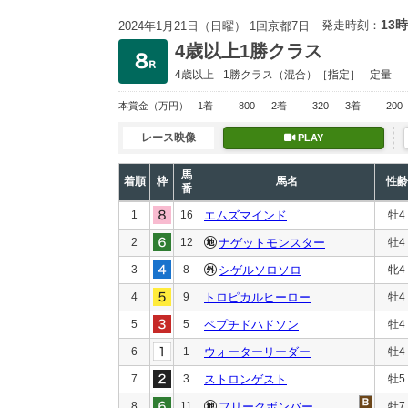
13時
発走時刻：
2024年1月21日（日曜） 1回京都7日
4歳以上1勝クラス
4歳以上
1勝クラス
（混合）［指定］
定量
本賞金
（万円）
1着
800
2着
320
3着
200
レース映像
PLAY
馬
着順
枠
馬名
性齢
番
1
16
エムズマインド
牡4
2
12
ナゲットモンスター
牡4
3
8
シゲルソロソロ
牝4
4
9
トロピカルヒーロー
牡4
5
5
ペプチドハドソン
牡4
6
1
ウォーターリーダー
牡4
7
3
ストロンゲスト
牡5
8
11
フリークボンバー
牡7