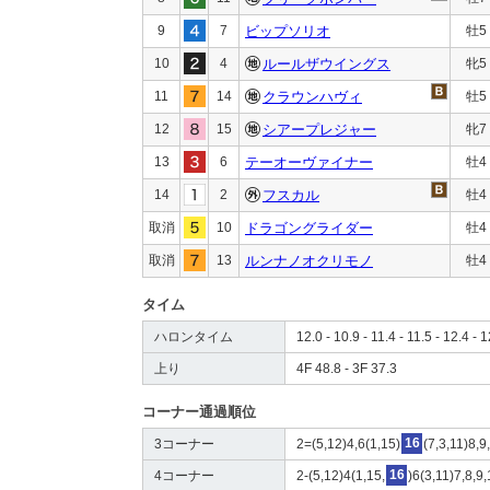
9
7
ビップソリオ
牡5
10
4
ルールザウイングス
牝5
11
14
クラウンハヴィ
牡5
12
15
シアープレジャー
牝7
13
6
テーオーヴァイナー
牡4
14
2
フスカル
牡4
取消
10
ドラゴングライダー
牡4
取消
13
ルンナノオクリモノ
牡4
タイム
ハロンタイム
12.0 - 10.9 - 11.4 - 11.5 - 12.4 - 1
上り
4F 48.8 - 3F 37.3
コーナー通過順位
3コーナー
2=(5,12)4,6(1,15)
16
(7,3,11)8,9
4コーナー
2-(5,12)4(1,15,
16
)6(3,11)7,8,9