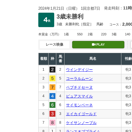
11時
発走時刻：
2024年1月21日（日曜） 1回京都7日
3歳未勝利
2,00
3歳
未勝利
牝［指定］
馬齢
コース：
本賞金
（万円）
1着
550
2着
220
3着
140
レース映像
PLAY
馬
着順
枠
馬名
性齢
番
1
2
ウインデイジー
牝3
2
5
コーラルムーン
牝3
3
7
ペプチドセーヌ
牝3
4
4
ピュアスマイル
牝3
5
6
サイモンベーネ
牝3
6
3
エイカイゴールド
牝3
7
8
ケイサンノーブル
牝3
8
1
ランスオブプライム
牝3