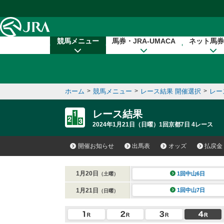
本文へ移動する
競馬メニュー
馬券・JRA-UMACA
ネット馬券
ホーム
>
競馬メニュー
>
レース結果 開催選択
>
レー
レース結果
2024年1月21日（日曜）1回京都7日 4レース
開催お知らせ
出馬表
オッズ
払戻金
1月20日
1回中山6日
（土曜）
1月21日
1回中山7日
（日曜）