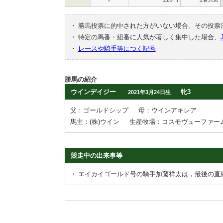
・
勝馬投票に的中された方がいない場合、その投票
・
特定の馬番・組番に人気が著しく集中した場合、
・
レースや騎手等につく記号
勝馬の紹介
ウインデイジー
牝3
2021年3月24日生
父：ゴールドシップ
母：ウインアキレア
馬主：(株)ウイン
生産牧場：コスモヴューファー
競走中の出来事等
・
エイカイゴールド号の騎手加藤祥太は，最後の直