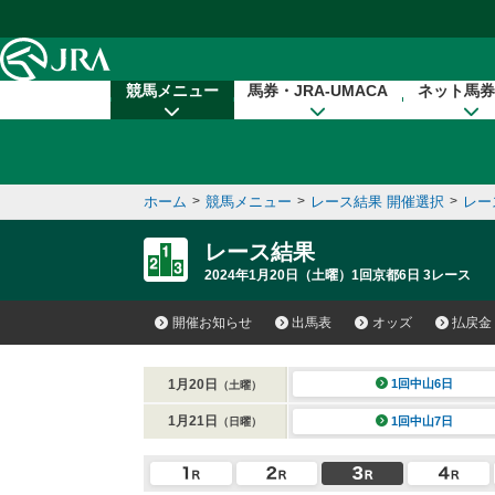
本文へ移動する
競馬メニュー
馬券・JRA-UMACA
ネット馬券
ホーム
>
競馬メニュー
>
レース結果 開催選択
>
レー
レース結果
2024年1月20日（土曜）1回京都6日 3レース
開催お知らせ
出馬表
オッズ
払戻金
1月20日
1回中山6日
（土曜）
1月21日
1回中山7日
（日曜）