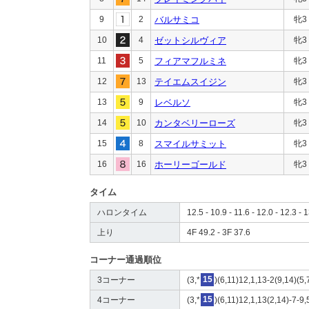
9
2
バルサミコ
牝3
10
4
ゼットシルヴィア
牝3
11
5
フィアマフルミネ
牝3
12
13
テイエムスイジン
牝3
13
9
レベルソ
牝3
14
10
カンタベリーローズ
牝3
15
8
スマイルサミット
牝3
16
16
ホーリーゴールド
牝3
タイム
ハロンタイム
12.5 - 10.9 - 11.6 - 12.0 - 12.3 - 
上り
4F 49.2 - 3F 37.6
コーナー通過順位
3コーナー
(3,*
15
)(6,11)12,1,13-2(9,14)(5
4コーナー
(3,*
15
)(6,11)12,1,13(2,14)-7-9