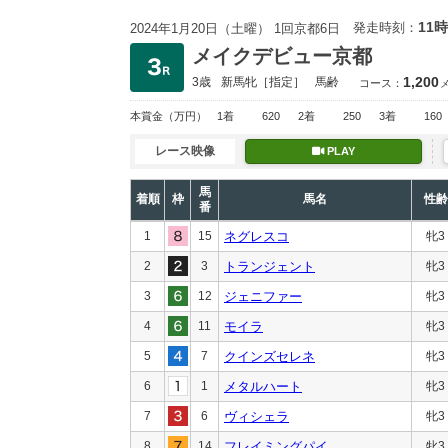
11時
発走時刻：
2024年1月20日（土曜） 1回京都6日
メイクデビュー京都
1,200
3歳
新馬
牝［指定］
馬齢
コース：
本賞金
（万円）
1着
620
2着
250
3着
160
レース映像
PLAY
馬
着順
枠
馬名
性齢
番
1
15
ネグレスコ
牝3
2
3
トランジェント
牝3
3
12
ジェニファー
牝3
4
11
モイラ
牝3
5
7
クインズセレネ
牝3
6
1
メタルハート
牝3
7
6
ヴィシェラ
牝3
8
14
フレイミングパイ
牝3