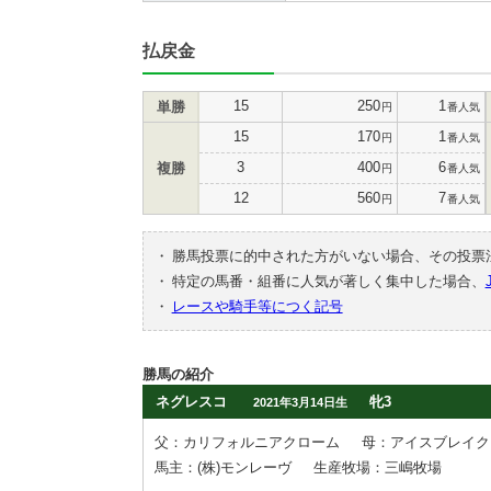
払戻金
15
250
1
単勝
円
番人気
15
170
1
円
番人気
3
400
6
複勝
円
番人気
12
560
7
円
番人気
・
勝馬投票に的中された方がいない場合、その投票
・
特定の馬番・組番に人気が著しく集中した場合、
・
レースや騎手等につく記号
勝馬の紹介
ネグレスコ
牝3
2021年3月14日生
父：カリフォルニアクローム
母：アイスブレイク
馬主：(株)モンレーヴ
生産牧場：三嶋牧場