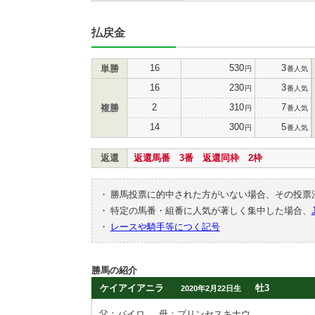
払戻金
16
530
3
単勝
円
番人気
16
230
3
円
番人気
2
310
7
複勝
円
番人気
14
300
5
円
番人気
返還
返還馬番 3番 返還同枠 2枠
・
勝馬投票に的中された方がいない場合、その投票
・
特定の馬番・組番に人気が著しく集中した場合、
・
レースや騎手等につく記号
勝馬の紹介
ケイアイアニラ
牡3
2020年2月22日生
父：パイロ
母：プリンセスキナウ