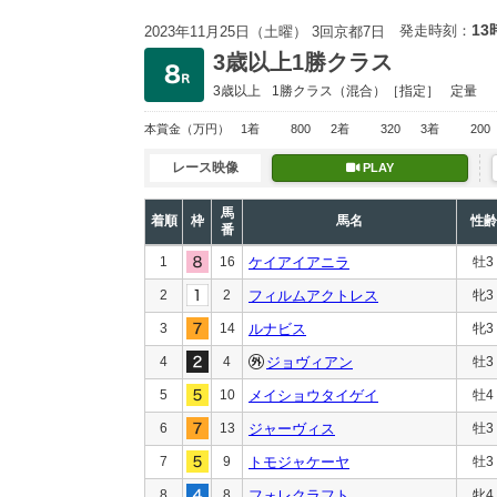
13
発走時刻：
2023年11月25日（土曜） 3回京都7日
3歳以上1勝クラス
3歳以上
1勝クラス
（混合）［指定］
定量
本賞金
（万円）
1着
800
2着
320
3着
200
レース映像
PLAY
馬
着順
枠
馬名
性齢
番
1
16
ケイアイアニラ
牡3
2
2
フィルムアクトレス
牝3
3
14
ルナビス
牝3
4
4
ジョヴィアン
牡3
5
10
メイショウタイゲイ
牡4
6
13
ジャーヴィス
牡3
7
9
トモジャケーヤ
牡3
8
8
フォレクラフト
牝4