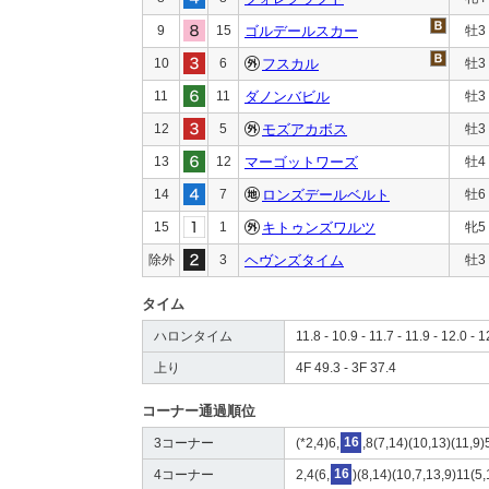
9
15
ゴルデールスカー
牡3
10
6
フスカル
牡3
11
11
ダノンバビル
牡3
12
5
モズアカボス
牡3
13
12
マーゴットワーズ
牡4
14
7
ロンズデールベルト
牡6
15
1
キトゥンズワルツ
牝5
除外
3
ヘヴンズタイム
牡3
タイム
ハロンタイム
11.8 - 10.9 - 11.7 - 11.9 - 12.0 - 1
上り
4F 49.3 - 3F 37.4
コーナー通過順位
3コーナー
(*2,4)6,
16
,8(7,14)(10,13)(11,9)
4コーナー
2,4(6,
16
)(8,14)(10,7,13,9)11(5