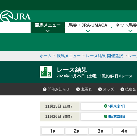
本文へ移動する
競馬メニュー
馬券・JRA-UMACA
ネット馬券
ホーム
>
競馬メニュー
>
レース結果 開催選択
>
レー
レース結果
2023年11月25日（土曜）3回京都7日 8レース
開催お知らせ
出馬表
オッズ
払戻金
11月25日
5回東京7日
（土曜）
11月26日
5回東京8日
（日曜）