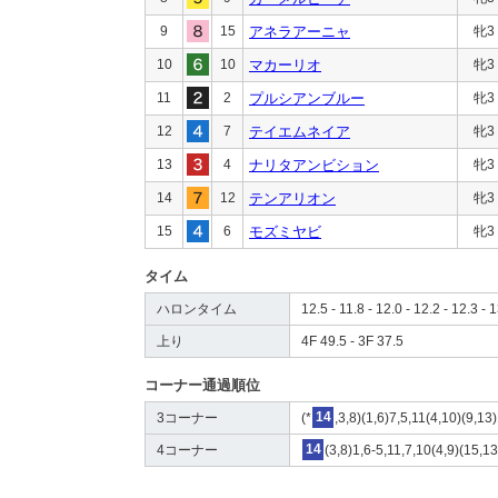
9
15
アネラアーニャ
牝3
10
10
マカーリオ
牝3
11
2
プルシアンブルー
牝3
12
7
テイエムネイア
牝3
13
4
ナリタアンビション
牝3
14
12
テンアリオン
牝3
15
6
モズミヤビ
牝3
タイム
ハロンタイム
12.5 - 11.8 - 12.0 - 12.2 - 12.3 - 
上り
4F 49.5 - 3F 37.5
コーナー通過順位
3コーナー
(*
14
,3,8)(1,6)7,5,11(4,10)(9,1
4コーナー
14
(3,8)1,6-5,11,7,10(4,9)(15,1