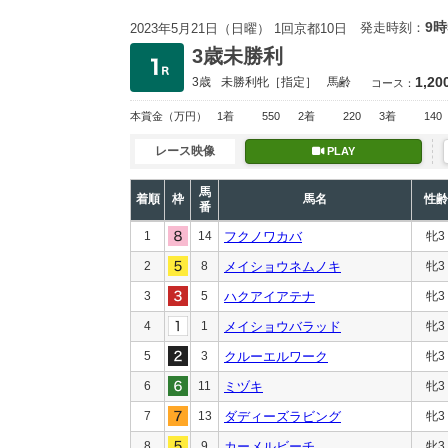
9時
発走時刻：
2023年5月21日（日曜） 1回京都10日
3歳未勝利
1,20
3歳
未勝利
牝［指定］
馬齢
コース：
本賞金
（万円）
1着
550
2着
220
3着
140
レース映像
PLAY
馬
着順
枠
馬名
性齢
番
1
14
フクノワカバ
牝3
2
8
メイショウネムノキ
牝3
3
5
ハクアイアテナ
牝3
4
1
メイショウバラッド
牝3
5
3
クルーエルワーク
牝3
6
11
ミヅキ
牝3
7
13
ダディーズラビング
牝3
8
9
カーメルビーチ
牝3