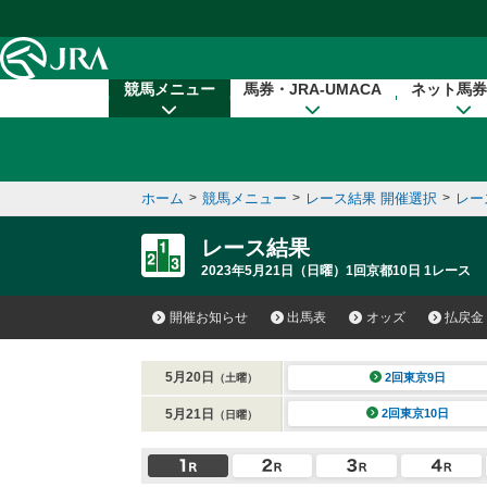
本文へ移動する
競馬メニュー
馬券・JRA-UMACA
ネット馬券
ホーム
>
競馬メニュー
>
レース結果 開催選択
>
レー
レース結果
2023年5月21日（日曜）1回京都10日 1レース
開催お知らせ
出馬表
オッズ
払戻金
5月20日
2回東京9日
（土曜）
5月21日
2回東京10日
（日曜）