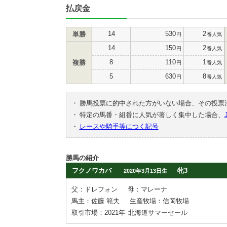
払戻金
14
530
2
単勝
円
番人気
14
150
2
円
番人気
8
110
1
複勝
円
番人気
5
630
8
円
番人気
・
勝馬投票に的中された方がいない場合、その投票
・
特定の馬番・組番に人気が著しく集中した場合、
・
レースや騎手等につく記号
勝馬の紹介
フクノワカバ
牝3
2020年3月13日生
父：ドレフォン
母：マレーナ
馬主：佐藤 範夫
生産牧場：信岡牧場
取引市場：2021年
北海道サマーセール