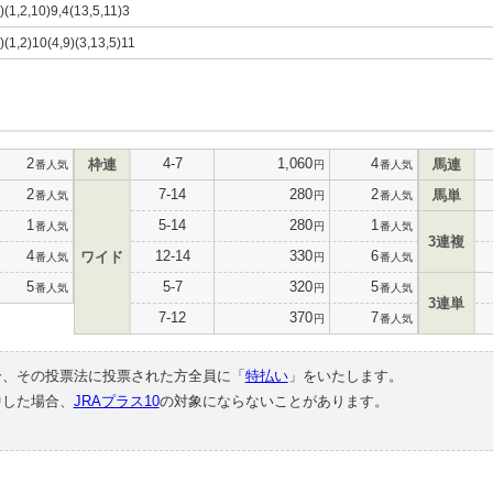
)(1,2,10)9,4(13,5,11)3
)(1,2)10(4,9)(3,13,5)11
2
4-7
1,060
4
枠連
馬連
番人気
円
番人気
2
7-14
280
2
馬単
番人気
円
番人気
1
5-14
280
1
番人気
円
番人気
3連複
4
12-14
330
6
ワイド
番人気
円
番人気
5
5-7
320
5
番人気
円
番人気
3連単
7-12
370
7
円
番人気
合、その投票法に投票された方全員に「
特払い
」をいたします。
中した場合、
JRAプラス10
の対象にならないことがあります。