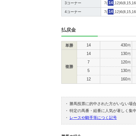
3コーナー
7(
14
,12)6(8,15,16
4コーナー
7(
14
,12)6(8,15,16
払戻金
14
430
単勝
円
14
130
円
7
120
円
複勝
5
130
円
12
160
円
・
勝馬投票に的中された方がいない場
・
特定の馬番・組番に人気が著しく集
・
レースや騎手等につく記号