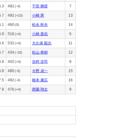
6.3
492
千田 輝彦
7
(-4)
5.7
492
小崎 憲
13
(+10)
6.1
460
松永 幹夫
14
(0)
6.9
516
小林 真也
6
(+4)
6.6
532
大久保 龍志
11
(+4)
6.7
434
松山 将樹
12
(-10)
6.8
442
吉村 圭司
8
(+4)
6.8
480
今野 貞一
15
(-6)
7.5
492
根本 康広
16
(-4)
7.8
476
西園 翔太
9
(+4)