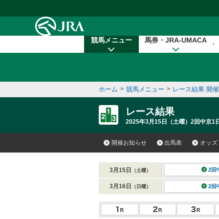
本文へ移動する
競馬メニュー
馬券・JRA-UMACA
ホーム
>
競馬メニュー
>
レース結果 開
レース結果
2025年3月15日（土曜）2回中京1日
開催お知らせ
出馬表
オッズ
3月15日
2回
（土曜）
3月16日
2回
（日曜）