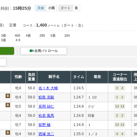
15時25分
走時刻：
天候
小雨
ダート
良
1,400
指）
定量
（ダート・左）
コース：
メートル
3着
460
4着
280
5着
184
3着
4.9
全周パトロール
負担
コーナー
性齢
騎手名
タイム
着差
重量
通過順位
牝4
56.0
佐々木 大輔
1:24.5
3
2
2
牡4
58.0
鮫島 克駿
1:24.7
3
１ 1/2
1
1
牡5
58.0
長岡 禎仁
1:24.8
3
クビ
13
13
牝4
56.0
松若 風馬
1:24.8
3
同着
2
2
牡7
58.0
荻野 極
1:24.9
3
１
13
13
牡4
58.0
西塚 洸二
1:25.0
3
１／２
4
4