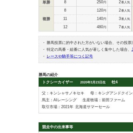
8
250
2
単勝
円
番人気
8
120
2
円
番人気
11
140
3
複勝
円
番人気
12
480
7
円
番人気
・
勝馬投票に的中された方がいない場合、その投票
・
特定の馬番・組番に人気が著しく集中した場合、
・
レースや騎手等につく記号
勝馬の紹介
トクシーカイザー
牡4
2020年3月23日生
父：キンシャサノキセキ
母：キングアンドクイン
馬主：AIレーシング
生産牧場：前田ファーム
取引市場：2021年
北海道サマーセール
競走中の出来事等