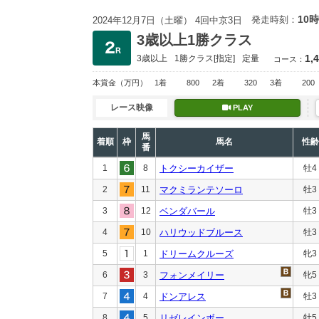
10時
発走時刻：
2024年12月7日（土曜） 4回中京3日
3歳以上1勝クラス
1,
3歳以上
1勝クラス
[指定]
定量
コース：
本賞金
（万円）
1着
800
2着
320
3着
200
レース映像
PLAY
馬
着順
枠
馬名
性齢
番
1
8
トクシーカイザー
牡4
2
11
マクミランテソーロ
牡3
3
12
ベンダバール
牡3
4
10
ハリウッドブルース
牡3
5
1
ドリームクルーズ
牝3
6
3
フォンメイリー
牝5
7
4
ドンアレス
牡3
8
5
リゼレインボー
牡5