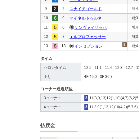
9
2
スナイチゴールド
牡4
10
9
マイネルトゥルネー
牡3
11
6
ケンヴァイザッハ
牡4
12
7
エルプロフェッサー
牝3
13
13
インセプション
牡4
タイム
ハロンタイム
12.5 - 11.1 - 11.4 - 12.3 - 12.7 - 1
上り
4F 49.0 - 3F 36.7
コーナー通過順位
3コーナー
8
,11(3,9,13)12(1,10)(4,7)(6,2)5
4コーナー
8
,11,3,9(1,13,12)10(4,2)(5,7,6)
払戻金