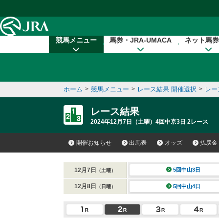
本文へ移動する
競馬メニュー
馬券・JRA-UMACA
ネット馬券
ホーム
>
競馬メニュー
>
レース結果 開催選択
>
レー
レース結果
2024年12月7日（土曜）4回中京3日 2レース
開催お知らせ
出馬表
オッズ
払戻金
12月7日
5回中山3日
（土曜）
12月8日
5回中山4日
（日曜）