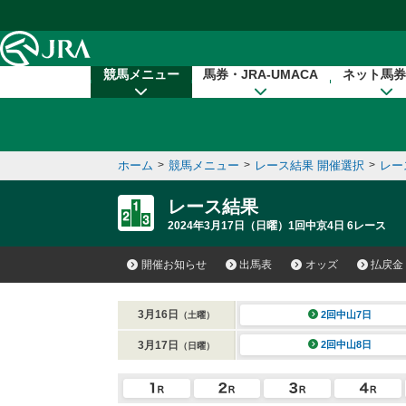
本文へ移動する
競馬メニュー
馬券・JRA-UMACA
ネット馬券
ホーム
>
競馬メニュー
>
レース結果 開催選択
>
レー
レース結果
2024年3月17日（日曜）1回中京4日 6レース
開催お知らせ
出馬表
オッズ
払戻金
3月16日
2回中山7日
（土曜）
3月17日
2回中山8日
（日曜）