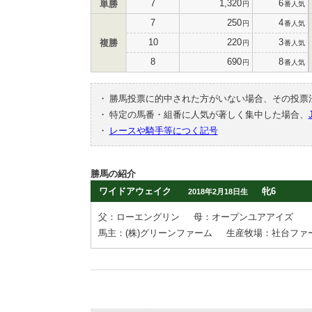
7
1,320
6
単勝
円
番人気
7
250
4
円
番人気
10
220
3
複勝
円
番人気
8
690
8
円
番人気
・
勝馬投票に的中された方がいない場合、その投票
・
特定の馬番・組番に人気が著しく集中した場合、
・
レースや騎手等につく記号
勝馬の紹介
ワイドアウェイク
牝6
2018年2月18日生
父：ローエングリン
母：オープンユアアイズ
馬主：(株)グリーンファーム
生産牧場：社台ファ