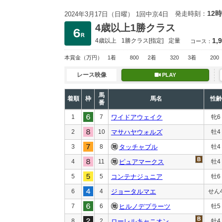
12時
発走時刻：
2024年3月17日（日曜） 1回中京4日
4歳以上1勝クラス
1,
4歳以上
1勝クラス
[指定]
定量
コース：
本賞金
（万円）
1着
800
2着
320
3着
200
レース映像
PLAY
馬
着順
枠
馬名
性齢
番
1
7
ワイドアウェイク
牝6
2
10
マサハヤウォルズ
牡4
3
8
タッチャブル
牡4
4
11
ピュアマークス
牡4
5
5
コンテナジュニア
牡6
6
4
ジョータルマエ
せん
7
6
ヒルノデプラーツ
牡5
8
2
ローレルキャニオン
牡4