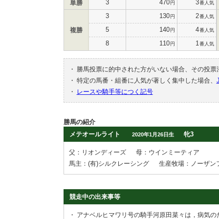
3
470
3
単勝
円
番人気
3
130
2
円
番人気
5
140
4
複勝
円
番人気
8
110
1
円
番人気
・
勝馬投票に的中された方がいない場合、その投票
・
特定の馬番・組番に人気が著しく集中した場合、
・
レースや騎手等につく記号
勝馬の紹介
メテオールライト
牝3
2020年1月26日生
父：リオンディーズ
母：ウインミーティア
馬主：(有)シルクレーシング
生産牧場：ノーザン
競走中の出来事等
・
アナベルヒマワリ号の騎手河原田菜々は，病気の