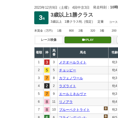
10時
発走時刻：
2023年12月9日（土曜） 4回中京3日
3歳以上1勝クラス
3歳以上
1勝クラス
牝［指定］
定量
コース
本賞金
（万円）
1着
800
2着
320
3着
200
レース映像
PLAY
馬
着順
枠
馬名
性齢
番
1
3
メテオールライト
牝3
2
5
チョッピー
牝4
3
8
カフェノワール
牝3
4
2
ラズライト
牝4
5
9
エールミネルヴァ
牝3
6
11
リノアラ
牝4
7
10
ブルーペクトライト
牝3
8
6
フライングバレル
牝5