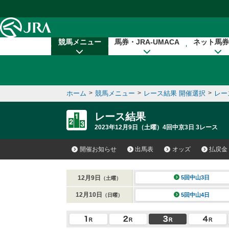
本文へ移動する
競馬メニュー
馬券・JRA-UMACA
ネット馬券
ホーム
>
競馬メニュー
>
レース結果 開催選択
>
レー
レース結果
2023年12月9日（土曜）4回中京3日 3レース
開催お知らせ
出馬表
オッズ
払戻金
12月9日
5回中山3日
（土曜）
12月10日
5回中山4日
（日曜）