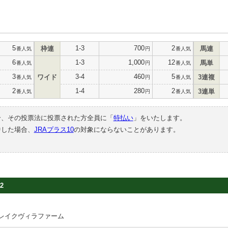
5
1-3
700
2
枠連
馬連
番人気
円
番人気
6
1-3
1,000
12
馬単
番人気
円
番人気
3
3-4
460
5
ワイド
3連複
番人気
円
番人気
2
1-4
280
2
3連単
番人気
円
番人気
合、その投票法に投票された方全員に「
特払い
」をいたします。
中した場合、
JRAプラス10
の対象にならないことがあります。
2
レイクヴィラファーム