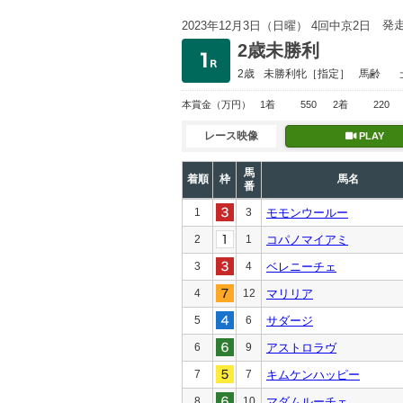
発
2023年12月3日（日曜） 4回中京2日
2歳未勝利
2歳
未勝利
牝［指定］
馬齢
本賞金
（万円）
1着
550
2着
220
レース映像
PLAY
馬
着順
枠
馬名
番
1
3
モモンウールー
2
1
コパノマイアミ
3
4
ベレニーチェ
4
12
マリリア
5
6
サダージ
6
9
アストロラヴ
7
7
キムケンハッピー
8
10
マダムルーチェ