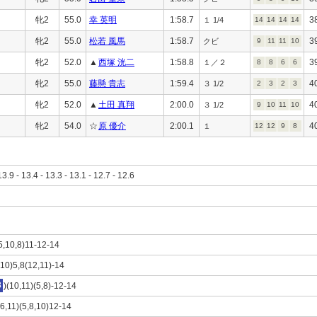
牝2
55.0
幸 英明
1:58.7
3
１ 1/4
14
14
14
14
牝2
55.0
松若 風馬
1:58.7
3
クビ
9
11
11
10
牝2
52.0
▲
西塚 洸二
1:58.8
3
１／２
8
8
6
6
牝2
55.0
藤懸 貴志
1:59.4
4
３ 1/2
2
3
2
3
牝2
52.0
▲
土田 真翔
2:00.0
4
３ 1/2
9
10
11
10
牝2
54.0
☆
原 優介
2:00.1
4
１
12
12
9
8
13.9 - 13.4 - 13.3 - 13.1 - 12.7 - 12.6
5,10,8)11-12-14
,10)5,8(12,11)-14
3
)(10,11)(5,8)-12-14
(6,11)(5,8,10)12-14