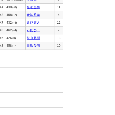
8.4
430
松永 昌博
11
(-8)
9.3
458
音無 秀孝
4
(-2)
9.7
432
辻野 泰之
12
(-8)
0.8
462
石坂 公一
7
(-4)
0.5
426
松山 将樹
13
(0)
0.8
458
田島 俊明
10
(+4)