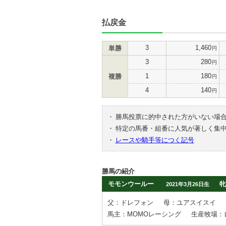
払戻金
3
1,460
単勝
円
3
280
円
1
180
複勝
円
4
140
円
・
勝馬投票に的中された方がいない場
・
特定の馬番・組番に人気が著しく集
・
レースや騎手等につく記号
勝馬の紹介
モモンウールー
牝
2021年3月26日生
父：ドレフォン
母：ユアスイスイ
馬主：MOMOレーシング
生産牧場：