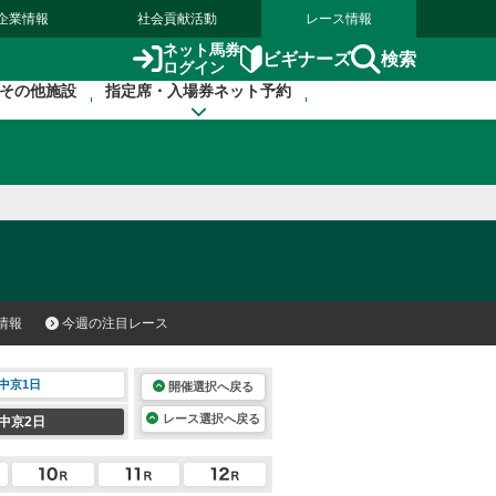
企業情報
社会貢献活動
レース情報
ネット馬券
検索
ビギナーズ
ログイン
その他施設
指定席・入場券ネット予約
情報
今週の注目レース
中京1日
開催選択へ戻る
レース選択へ戻る
中京2日