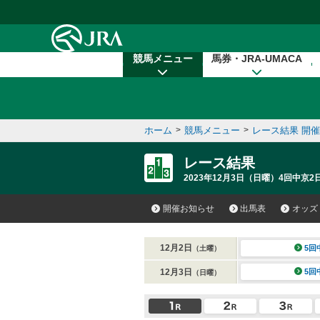
本文へ移動する
競馬メニュー
馬券・JRA-UMACA
ホーム
>
競馬メニュー
>
レース結果 開
レース結果
2023年12月3日（日曜）4回中京2
開催お知らせ
出馬表
オッズ
12月2日
5回
（土曜）
12月3日
5回
（日曜）