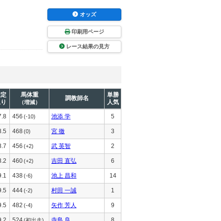
オッズ
印刷用ページ
レース結果の見方
推定
馬体重
単勝
調教師名
上り
人気
（増減）
7.8
456
池添 学
5
(-10)
8.5
468
宮 徹
3
(0)
8.7
456
武 英智
2
(+2)
8.2
460
吉田 直弘
6
(+2)
9.1
438
池上 昌和
14
(-6)
9.5
444
村田 一誠
1
(-2)
9.5
482
矢作 芳人
9
(-4)
9.2
524
寺島 良
8
(初出走)