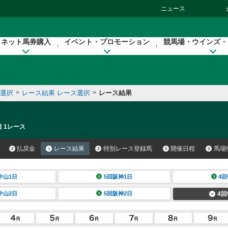
ニュース
ネット馬券購入
イベント・プロモーション
競馬場・ウインズ・
催選択
>
レース結果 レース選択
>
レース結果
日 1レース
払戻金
レース結果
特別レース登録馬
開催日程
馬場
中山1日
5回阪神1日
4回
中山2日
5回阪神2日
4回