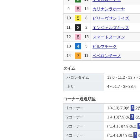
9
14
カリナンラホーヤ
10
8
ビリーヴサンライズ
11
2
エンジェルズキッス
12
13
スマートヌーメン
13
5
ビルマチーク
14
11
ペペロンチーノ
タイム
ハロンタイム
13.0 - 11.2 - 13.7 - 
上り
4F 51.7 - 3F 38.4
コーナー通過順位
1コーナー
1(4,13)(7,9)6,
3
,2(
2コーナー
1,4,13(7,9)(6,
3
)(2
3コーナー
(*1,4,13)(7,9)(6,2,
4コーナー
(*1,4)13(7,9)(2,
3
)