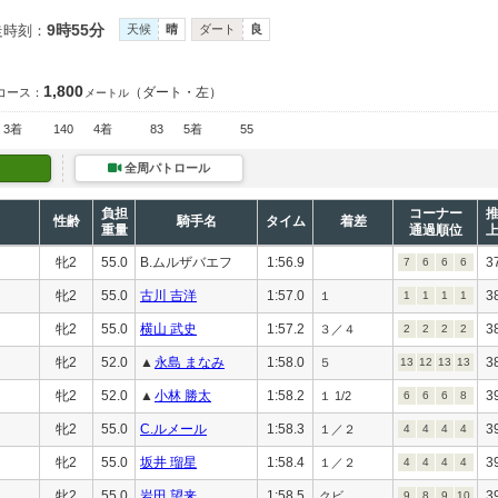
9時55分
走時刻：
天候
晴
ダート
良
1,800
（ダート・左）
コース：
メートル
3着
140
4着
83
5着
55
全周パトロール
負担
コーナー
性齢
騎手名
タイム
着差
重量
通過順位
牝2
55.0
B.ムルザバエフ
1:56.9
3
7
6
6
6
牝2
55.0
古川 吉洋
1:57.0
3
１
1
1
1
1
牝2
55.0
横山 武史
1:57.2
3
３／４
2
2
2
2
牝2
52.0
▲
永島 まなみ
1:58.0
3
５
13
12
13
13
牝2
52.0
▲
小林 勝太
1:58.2
3
１ 1/2
6
6
6
8
牝2
55.0
C.ルメール
1:58.3
3
１／２
4
4
4
4
牝2
55.0
坂井 瑠星
1:58.4
3
１／２
4
4
4
4
牝2
55.0
岩田 望来
1:58.5
3
クビ
9
8
9
10