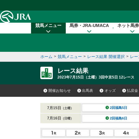
本文へ移動する
競馬メニュー
馬券・JRA-UMACA
ネット馬券
ホーム
>
競馬メニュー
>
レース結果 開催選択
>
レー
レース結果
2023年7月15日（土曜）3回中京5日 12レース
開催お知らせ
出馬表
オッズ
払戻金
7月15日
2回福島5日
（土曜）
7月16日
2回福島6日
（日曜）