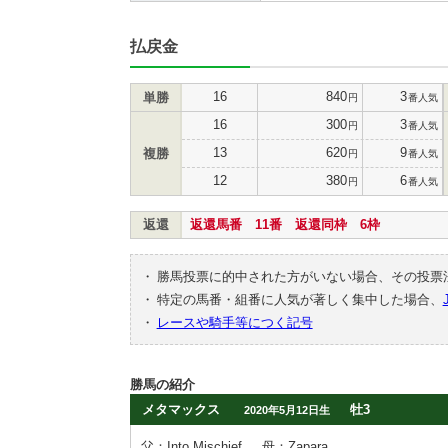
払戻金
16
840
3
単勝
円
番人気
16
300
3
円
番人気
13
620
9
複勝
円
番人気
12
380
6
円
番人気
返還
返還馬番 11番 返還同枠 6枠
・
勝馬投票に的中された方がいない場合、その投票
・
特定の馬番・組番に人気が著しく集中した場合、
・
レースや騎手等につく記号
勝馬の紹介
メタマックス
牡3
2020年5月12日生
父：Into Mischief
母：Zapara