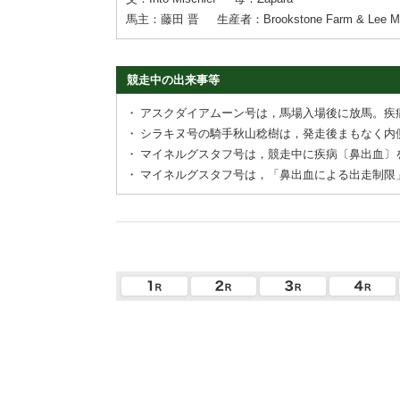
馬主：藤田 晋
生産者：Brookstone Farm & Lee Ma
競走中の出来事等
・
アスクダイアムーン号は，馬場入場後に放馬。疾
・
シラキヌ号の騎手秋山稔樹は，発走後まもなく内
・
マイネルグスタフ号は，競走中に疾病〔鼻出血〕
・
マイネルグスタフ号は，「鼻出血による出走制限