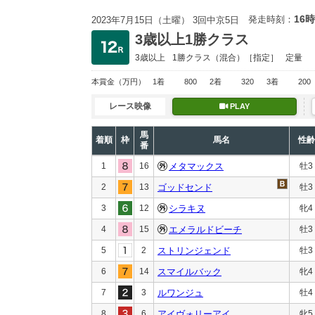
16時
発走時刻：
2023年7月15日（土曜） 3回中京5日
3歳以上1勝クラス
3歳以上
1勝クラス
（混合）［指定］
定量
本賞金
（万円）
1着
800
2着
320
3着
200
レース映像
PLAY
馬
着順
枠
馬名
性齢
番
1
16
メタマックス
牡3
2
13
ゴッドセンド
牡3
3
12
シラキヌ
牝4
4
15
エメラルドビーチ
牡3
5
2
ストリンジェンド
牡3
6
14
スマイルバック
牝4
7
3
ルワンジュ
牡4
8
6
アイヴォリーアイ
牝5