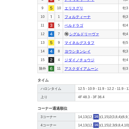
9
10
エリスグリ
牡3
10
1
フォルティーナ
牝3
11
5
ベルドラゴ
牡4
12
7
シグルドリーヴァ
牝4
13
9
マイネルグスタフ
牡5
14
8
ヨウシタンレイ
牝3
15
4
ジダイノチョウジ
牡4
除外
11
アスクダイアムーン
牡3
タイム
ハロンタイム
12.5 - 10.9 - 11.9 - 12.2 - 11.9 - 
上り
4F 48.3 - 3F 36.4
コーナー通過順位
3コーナー
14,13(12,
16
)(1,15)2(3,8,4)(6,9
4コーナー
14,13(12,
16
)(1,15)2,3(9,8,4,10