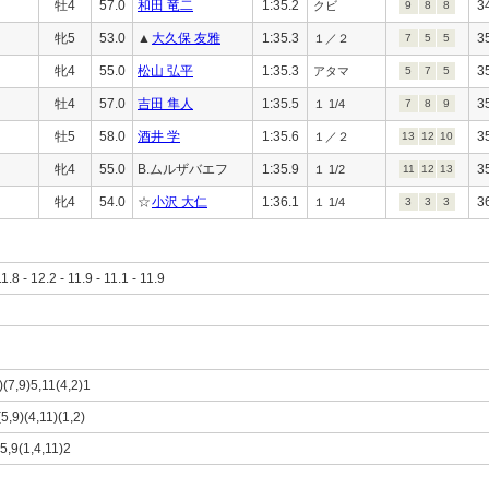
牡4
57.0
和田 竜二
1:35.2
3
クビ
9
8
8
牝5
53.0
▲
大久保 友雅
1:35.3
3
１／２
7
5
5
牝4
55.0
松山 弘平
1:35.3
3
アタマ
5
7
5
牡4
57.0
吉田 隼人
1:35.5
3
１ 1/4
7
8
9
牡5
58.0
酒井 学
1:35.6
3
１／２
13
12
10
牝4
55.0
B.ムルザバエフ
1:35.9
3
１ 1/2
11
12
13
牝4
54.0
☆
小沢 大仁
1:36.1
3
１ 1/4
3
3
3
11.8 - 12.2 - 11.9 - 11.1 - 11.9
)(7,9)5,11(4,2)1
5,9)(4,11)(1,2)
)5,9(1,4,11)2