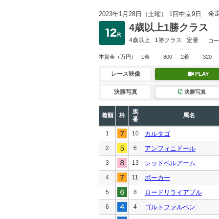
発
2023年1月28日（土曜） 1回中京9日
4歳以上1勝クラス
4歳以上
1勝クラス
定量
コー
本賞金
（万円）
1着
800
2着
320
レース映像
PLAY
決勝写真
決勝写真
馬
着順
枠
馬名
番
1
10
カルタゴ
2
6
アンフィニドール
3
13
レッドベルアーム
4
11
ポーカー
5
8
ロードリライアブル
6
4
ゴルトファルベン