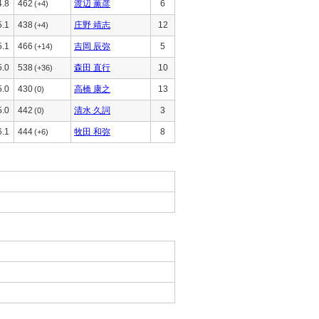
4.8
462
渡辺 薫彦
6
(+4)
5.1
438
庄野 靖志
12
(+4)
5.1
466
吉岡 辰弥
5
(+14)
5.0
538
森田 直行
10
(+36)
5.0
430
高橋 康之
13
(0)
5.0
442
清水 久詞
3
(0)
6.1
444
牧田 和弥
8
(+6)