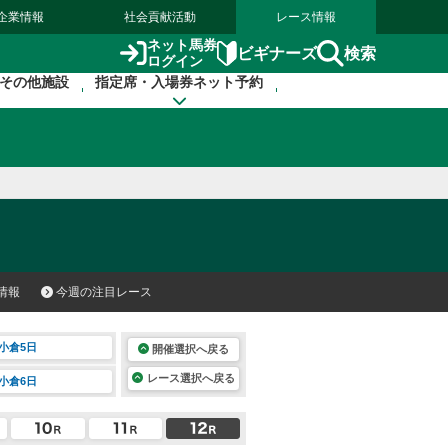
企業情報
社会貢献活動
レース情報
ネット馬券
検索
ビギナーズ
ログイン
その他施設
指定席・入場券ネット予約
情報
今週の注目レース
小倉5日
開催選択へ戻る
レース選択へ戻る
小倉6日