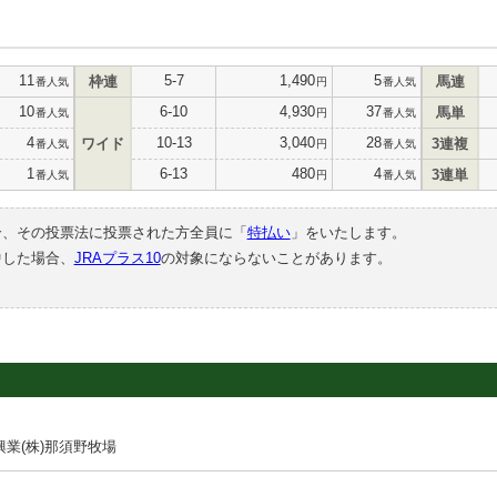
11
5-7
1,490
5
枠連
馬連
番人気
円
番人気
10
6-10
4,930
37
馬単
番人気
円
番人気
4
10-13
3,040
28
ワイド
3連複
番人気
円
番人気
1
6-13
480
4
3連単
番人気
円
番人気
合、その投票法に投票された方全員に「
特払い
」をいたします。
中した場合、
JRAプラス10
の対象にならないことがあります。
業(株)那須野牧場