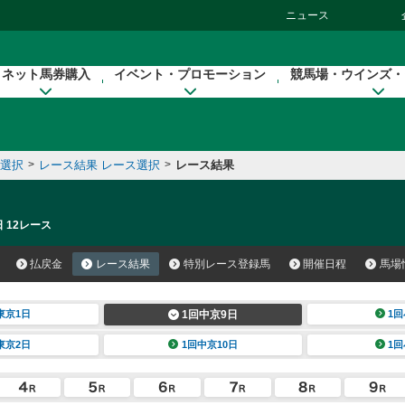
ニュース
ネット馬券購入
イベント・プロモーション
競馬場・ウインズ・
催選択
>
レース結果 レース選択
>
レース結果
 12レース
払戻金
レース結果
特別レース登録馬
開催日程
馬場
東京1日
1回中京9日
1回
東京2日
1回中京10日
1回