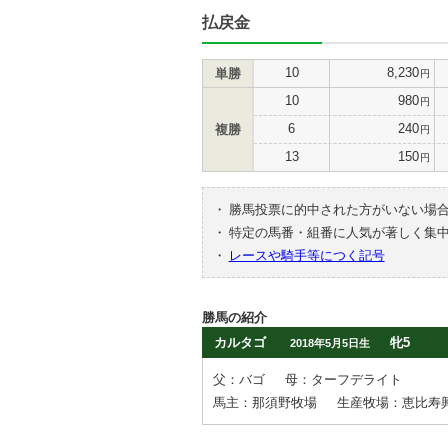
払戻金
10
8,230
単勝
円
10
980
円
6
240
複勝
円
13
150
円
・
勝馬投票に的中された方がいない場
・
特定の馬番・組番に人気が著しく集
・
レースや騎手等につく記号
勝馬の紹介
カルタゴ
牝5
2018年5月5日生
父：バゴ
母：ターフデライト
馬主：那須野牧場
生産牧場：恵比寿興