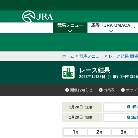
本文へ移動する
競馬メニュー
馬券・JRA-UMACA
ホーム
>
競馬メニュー
>
レース結果 開
レース結果
2023年1月28日（土曜）1回中京9日
開催お知らせ
出馬表
オッズ
1月28日
1回
（土曜）
1月29日
1回
（日曜）