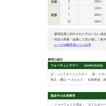
2
230
単勝
円
2
110
円
7
440
複勝
円
12
160
円
・
勝馬投票に的中された方がいない場
・
特定の馬番・組番に人気が著しく集
・
レースや騎手等につく記号
勝馬の紹介
フォーチュンテラー
2019年3月6日生
父：シニスターミニスター
母：クラ
馬主：(株)ノースヒルズ
生産牧場：(
競走中の出来事等
・
ジョーフェイス号は，「タイムオー