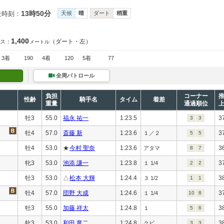
13時50分
走時刻：
天候
晴
ダート
稍重
1,400
（ダート・左）
ス：
メートル
3着
190
4着
120
5着
77
全周パトロール
負担
コーナー
性齢
騎手名
タイム
着差
重量
通過順位
牡3
55.0
福永 祐一
1:23.5
3
3
3
牡4
57.0
斎藤 新
1:23.6
3
１／２
5
5
牡4
53.0
★
今村 聖奈
1:23.6
3
アタマ
8
7
牝3
53.0
池添 謙一
1:23.8
3
１ 1/4
2
2
牡3
53.0
△
松本 大輝
1:24.4
3
３ 1/2
1
1
牡4
57.0
団野 大成
1:24.6
3
１ 1/4
10
8
牡3
55.0
加藤 祥太
1:24.8
3
１
5
6
牝3
53.0
和田 竜二
1:24.8
3
クビ
3
3