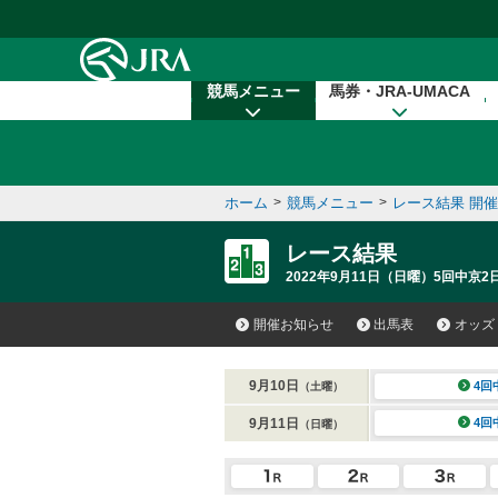
本文へ移動する
競馬メニュー
馬券・JRA-UMACA
ホーム
>
競馬メニュー
>
レース結果 開
レース結果
2022年9月11日（日曜）5回中京2
開催お知らせ
出馬表
オッズ
9月10日
4回
（土曜）
9月11日
4回
（日曜）