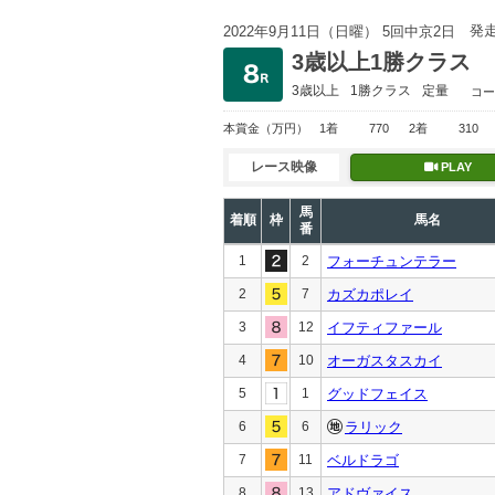
発
2022年9月11日（日曜） 5回中京2日
3歳以上1勝クラス
3歳以上
1勝クラス
定量
コー
本賞金
（万円）
1着
770
2着
310
レース映像
PLAY
馬
着順
枠
馬名
番
1
2
フォーチュンテラー
2
7
カズカポレイ
3
12
イフティファール
4
10
オーガスタスカイ
5
1
グッドフェイス
6
6
ラリック
7
11
ベルドラゴ
8
13
アドヴァイス