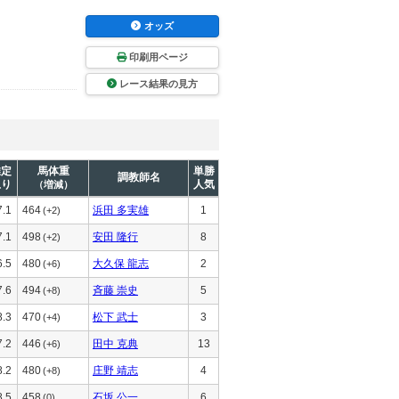
オッズ
印刷用ページ
レース結果の見方
推定
馬体重
単勝
調教師名
上り
人気
（増減）
7.1
464
浜田 多実雄
1
(+2)
7.1
498
安田 隆行
8
(+2)
6.5
480
大久保 龍志
2
(+6)
7.6
494
斉藤 崇史
5
(+8)
8.3
470
松下 武士
3
(+4)
7.2
446
田中 克典
13
(+6)
8.2
480
庄野 靖志
4
(+8)
8.5
458
石坂 公一
6
(0)