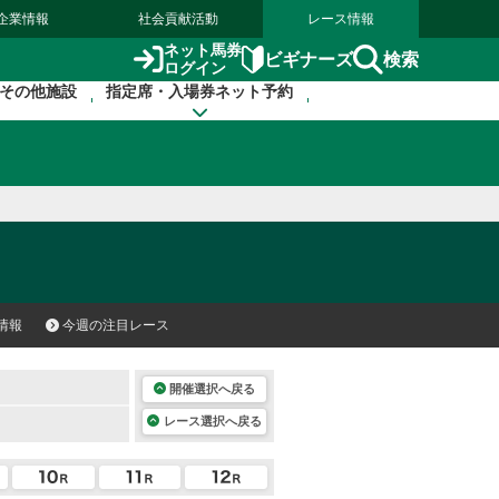
企業情報
社会貢献活動
レース情報
ネット馬券
検索
ビギナーズ
ログイン
その他施設
指定席・入場券ネット予約
情報
今週の注目レース
開催選択へ戻る
レース選択へ戻る