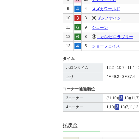
9
4
スズカワールド
10
3
ゼンノナイン
11
9
シェーン
12
8
ニホンピロラブリー
13
5
ジョーフェイス
タイム
ハロンタイム
12.2 - 10.7 - 11.4 - 
上り
4F 49.2 - 3F 37.4
コーナー通過順位
3コーナー
(*1,10)(
2
,13)(11,7
4コーナー
1,10(
2
,13)7,11,12-
払戻金