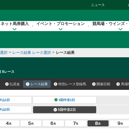
ニュース
ネット馬券購入
イベント・プロモーション
競馬場・ウインズ・
催選択
>
レース結果 レース選択
>
レース結果
日 8レース
払戻金
レース結果
特別レース登録馬
開催日程
馬場
中山1日
5回中京1日
中山2日
5回中京2日