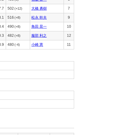
7.7
502
大橋 勇樹
7
(+12)
8.1
516
松永 幹夫
9
(+8)
8.4
490
角田 晃一
10
(+8)
0.3
482
服部 利之
12
(+8)
3.9
480
小崎 憲
11
(-4)