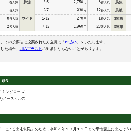
1
2-5
2,750
8
枠連
馬連
番人気
円
番人気
1
2-7
930
12
馬単
番人気
円
番人気
8
2-12
270
1
ワイド
3連複
番人気
円
番人気
2
7-12
1,960
23
3連単
番人気
円
番人気
合、その投票法に投票された方全員に「
特払い
」をいたします。
中した場合、
JRAプラス10
の対象にならないことがあります。
牡3
イミングローズ
株)ノースヒルズ
バーによる出走制限」のため，令和４年１０月１１日まで平地競走に出走でき