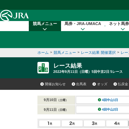
本文へ移動する
競馬メニュー
馬券・JRA-UMACA
ネット馬券
ホーム
>
競馬メニュー
>
レース結果 開催選択
>
レー
レース結果
2022年9月11日（日曜）5回中京2日 5レース
開催お知らせ
出馬表
オッズ
払戻金
9月10日
4回中山1日
（土曜）
9月11日
4回中山2日
（日曜）