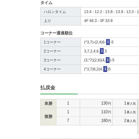
タイム
ハロンタイム
13.4 - 12.2 - 13.8 - 13.9 - 13.3 - 1
上り
4F 46.3 - 3F 33.9
コーナー通過順位
1コーナー
(*3,7)-(2,4)6-
1
-5
2コーナー
3,7,2,4,6,
1
,5
3コーナー
(3,*7)(2,6)(4,
1
)-5
4コーナー
(*3,7)6,2(4,
1
)5
払戻金
1
130
1
単勝
円
番人気
1
110
1
円
番人気
複勝
7
180
2
円
番人気