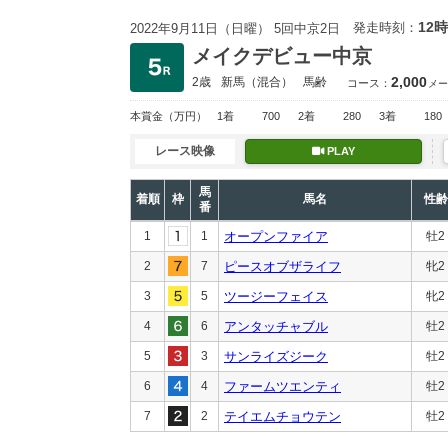
12時
発走時刻：
2022年9月11日（日曜） 5回中京2日
メイクデビュー中京
2,000
2歳
新馬
（混合）
馬齢
コース：
メー
本賞金
（万円）
1着
700
2着
280
3着
180
レース映像
PLAY
馬
着順
枠
馬名
性齢
番
1
1
オープンファイア
牡2
2
7
ピースオブザライフ
牝2
3
5
ツージーフェイス
牝2
4
6
アンタッチャブル
牡2
5
3
サンライズジーク
牡2
6
4
ファームツエンティ
牡2
7
2
テイエムチョウテン
牡2