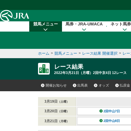
本文へ移動する
競馬メニュー
馬券・JRA-UMACA
ネット馬券
ホーム
>
競馬メニュー
>
レース結果 開催選択
>
レー
レース結果
2022年3月21日（月曜）2回中京4日 12レース
開催お知らせ
出馬表
オッズ
払戻金
3月19日
（土曜）
3月20日
2回中山7日
（日曜）
3月21日
2回中山8日
（月曜）