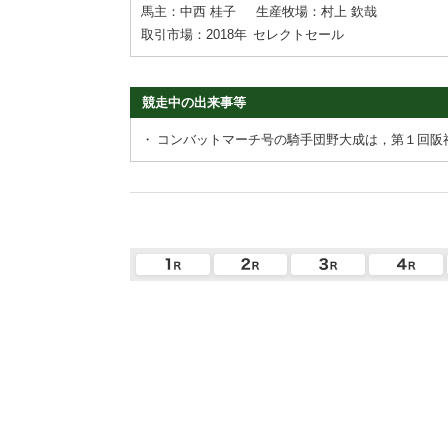
馬主：中西 桂子
生産牧場：村上 欽哉
取引市場：2018年
セレクトセール
競走中の出来事等
・
コンバットマーチ号の騎手団野大成は，第１回阪