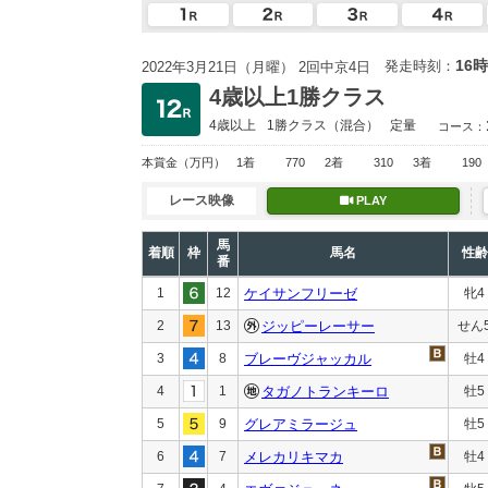
16時
発走時刻：
2022年3月21日（月曜） 2回中京4日
4歳以上1勝クラス
4歳以上
1勝クラス
（混合）
定量
コース：
本賞金
（万円）
1着
770
2着
310
3着
190
レース映像
PLAY
馬
着順
枠
馬名
性齢
番
1
12
ケイサンフリーゼ
牝4
2
13
ジッピーレーサー
せん
3
8
ブレーヴジャッカル
牡4
4
1
タガノトランキーロ
牡5
5
9
グレアミラージュ
牡5
6
7
メレカリキマカ
牡4