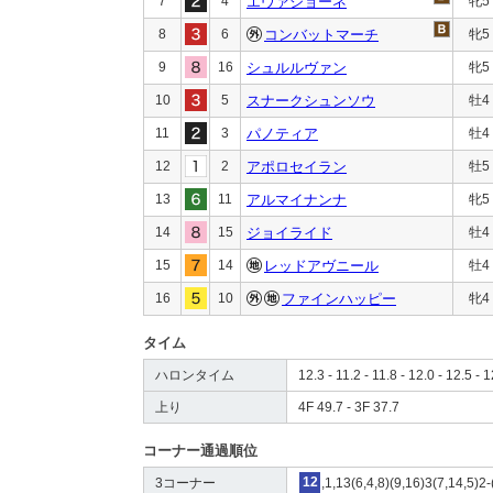
7
4
エヴァジョーネ
牝5
8
6
コンバットマーチ
牝5
9
16
シュルルヴァン
牝5
10
5
スナークシュンソウ
牡4
11
3
パノティア
牡4
12
2
アポロセイラン
牡5
13
11
アルマイナンナ
牝5
14
15
ジョイライド
牡4
15
14
レッドアヴニール
牡4
16
10
ファインハッピー
牝4
タイム
ハロンタイム
12.3 - 11.2 - 11.8 - 12.0 - 12.5 - 1
上り
4F 49.7 - 3F 37.7
コーナー通過順位
3コーナー
12
,1,13(6,4,8)(9,16)3(7,14,5)2