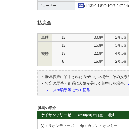
4コーナー
12
(1,13)(6,4,8)(9,16)(3,5)(7,14
払戻金
12
380
2
単勝
円
番人気
12
150
3
円
番人気
13
220
4
複勝
円
番人気
8
150
2
円
番人気
・
勝馬投票に的中された方がいない場合、その投票
・
特定の馬番・組番に人気が著しく集中した場合、
・
レースや騎手等につく記号
勝馬の紹介
ケイサンフリーゼ
牝4
2018年3月19日生
父：リオンディーズ
母：カウントオンミー