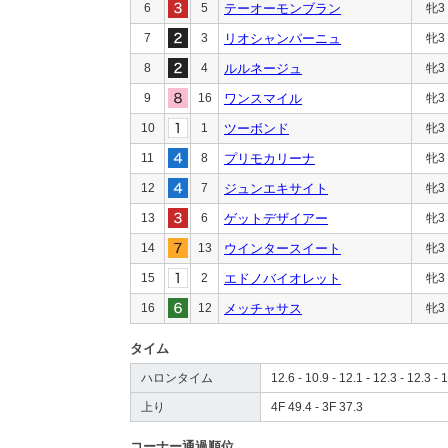
6
5
テーオーモンブラン
牝3
7
3
リオシャンパーニュ
牝3
8
4
ルルネージュ
牝3
9
16
ワンスマイル
牝3
10
1
ツーボンド
牝3
11
8
プリモカリーナ
牝3
12
7
ジュンエキサイト
牝3
13
6
ゲットデザイアー
牝3
14
13
ウインタースイート
牝3
15
2
エドノバイオレット
牝3
16
12
メッチャサス
牝3
タイム
ハロンタイム
12.6 - 10.9 - 12.1 - 12.3 - 12.3 - 
上り
4F 49.4 - 3F 37.3
コーナー通過順位