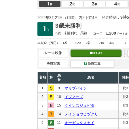
9時
発走時刻：
2022年3月21日（月曜） 2回中京4日
3歳未勝利
1,200
3歳
未勝利
牝
馬齢
コース：
メートル
本賞金
（万円）
1着
520
2着
210
3着
130
レース映像
PLAY
決勝写真
決勝写真
馬
着順
枠
馬名
性齢
番
1
9
マリブパイン
牝3
2
10
イプノーズ
牝3
3
15
クインズジュピタ
牝3
4
14
メイショウヒヅクリ
牝3
5
11
オーガスタスカイ
牝3