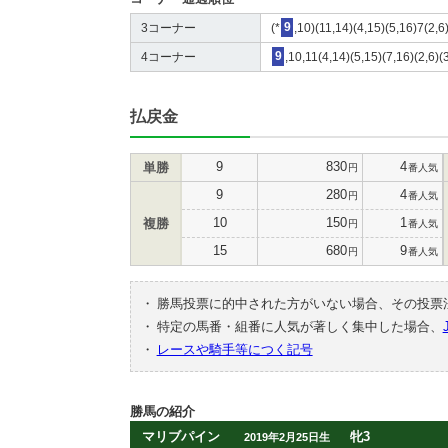
3コーナー
(*
9
,10)(11,14)(4,15)(5,16)7(2,6
4コーナー
9
,10,11(4,14)(5,15)(7,16)(2,6)(
払戻金
9
830
4
単勝
円
番人気
9
280
4
円
番人気
10
150
1
複勝
円
番人気
15
680
9
円
番人気
・
勝馬投票に的中された方がいない場合、その投票
・
特定の馬番・組番に人気が著しく集中した場合、
・
レースや騎手等につく記号
勝馬の紹介
マリブパイン
牝3
2019年2月25日生