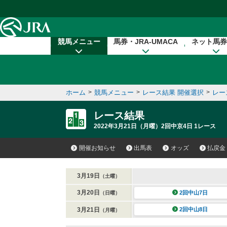
本文へ移動する
競馬メニュー
馬券・JRA-UMACA
ネット馬券
ホーム
>
競馬メニュー
>
レース結果 開催選択
>
レー
レース結果
2022年3月21日（月曜）2回中京4日 1レース
開催お知らせ
出馬表
オッズ
払戻金
3月19日
（土曜）
3月20日
2回中山7日
（日曜）
3月21日
2回中山8日
（月曜）