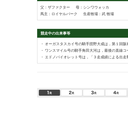
父：ザファクター
母：シンワウォッカ
馬主：ロイヤルパーク
生産牧場：武 牧場
競走中の出来事等
・
オーガスタスカイ号の騎手団野大成は，第１回阪
・
ワンスマイル号の騎手角田大河は，最後の直線コ
・
エドノバイオレット号は，「３走成績による出走