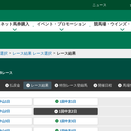
ニュース
ネット馬券購入
イベント・プロモーション
競馬場・ウインズ・
催選択
>
レース結果 レース選択
>
レース結果
 9レース
払戻金
レース結果
特別レース登録馬
開催日程
馬場
中山1日
1回中京1日
中山2日
1回中京2日
中山3日
1回中京3日
中山4日
1回中京4日