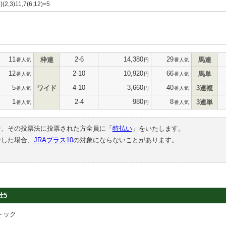
3)(2,3)11,7(6,12)=5
11
2-6
14,380
29
枠連
馬連
番人気
円
番人気
12
2-10
10,920
66
馬単
番人気
円
番人気
5
4-10
3,660
40
ワイド
3連複
番人気
円
番人気
1
2-4
980
8
3連単
番人気
円
番人気
合、その投票法に投票された方全員に「
特払い
」をいたします。
中した場合、
JRAプラス10
の対象にならないことがあります。
牡5
トック