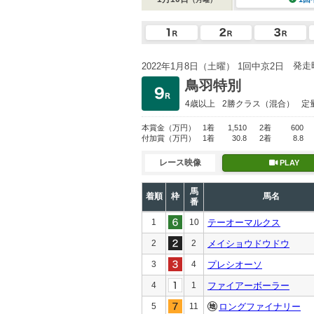
発走
2022年1月8日（土曜） 1回中京2日
鳥羽特別
4歳以上
2勝クラス
（混合）
定
本賞金
（万円）
1着
1,510
2着
600
付加賞
（万円）
1着
30.8
2着
8.8
レース映像
PLAY
馬
着順
枠
馬名
番
1
10
テーオーマルクス
2
2
メイショウドウドウ
3
4
プレシオーソ
4
1
ファイアーボーラー
5
11
ロングファイナリー