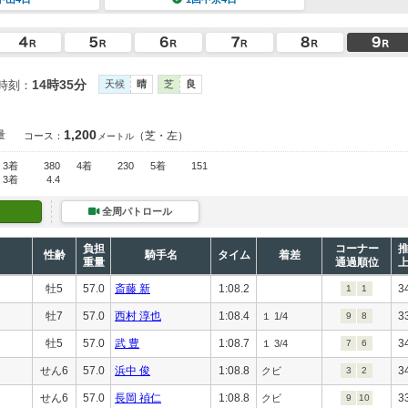
14時35分
時刻：
天候
晴
芝
良
1,200
量
（芝・左）
コース：
メートル
3着
380
4着
230
5着
151
3着
4.4
全周パトロール
負担
コーナー
性齢
騎手名
タイム
着差
重量
通過順位
牡5
57.0
斎藤 新
1:08.2
3
1
1
牡7
57.0
西村 淳也
1:08.4
3
１ 1/4
9
8
牡5
57.0
武 豊
1:08.7
3
１ 3/4
7
6
せん6
57.0
浜中 俊
1:08.8
3
クビ
3
2
せん6
57.0
長岡 禎仁
1:08.8
3
クビ
9
10