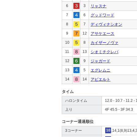
6
3
リャスナ
7
6
グッドワード
8
7
ディヴィナシオン
9
12
アサケエース
10
8
カイザーノヴァ
11
13
シオミチクレバ
12
9
ジャガード
13
5
エグレムニ
14
14
アビエルト
タイム
ハロンタイム
12.0 - 10.7 - 11.2 - 
上り
4F 45.5 - 3F 34.3
コーナー通過順位
3コーナー
10
,14,1(8,9)13,4,