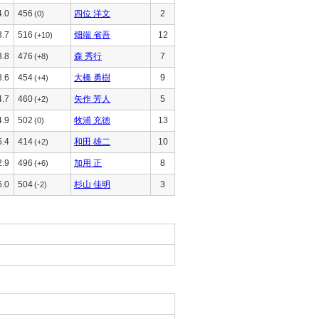
4.0
456
四位 洋文
2
(0)
3.7
516
畑端 省吾
12
(+10)
3.8
476
森 秀行
7
(+8)
3.6
454
大橋 勇樹
9
(+4)
4.7
460
矢作 芳人
5
(+2)
4.9
502
牧浦 充徳
13
(0)
5.4
414
和田 雄二
10
(+2)
2.9
496
加用 正
8
(+6)
6.0
504
杉山 佳明
3
(-2)