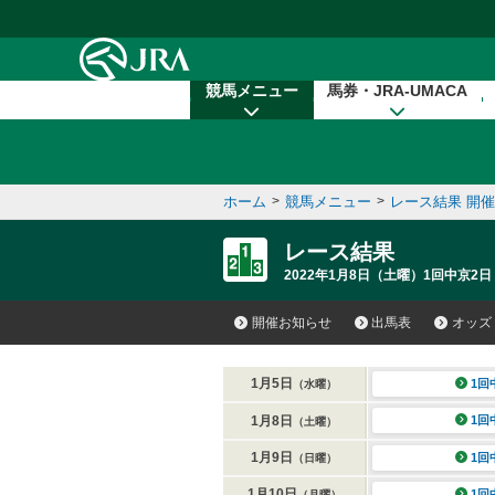
本文へ移動する
競馬メニュー
馬券・JRA-UMACA
ホーム
>
競馬メニュー
>
レース結果 開
レース結果
2022年1月8日（土曜）1回中京2日
開催お知らせ
出馬表
オッズ
1月5日
1回
（水曜）
1月8日
1回
（土曜）
1月9日
1回
（日曜）
1月10日
1回
（月曜）