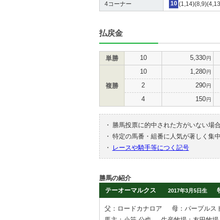
4コーナー
10
(1,14)(8,9)(4,1
払戻金
10
5,330
単勝
円
10
1,280
円
2
290
複勝
円
4
150
円
・
勝馬投票に的中された方がいない場
・
特定の馬番・組番に人気が著しく集
・
レースや騎手等につく記号
勝馬の紹介
テーオーマルクス
2017年3月5日生
父：ロードカナロア
母：パープルス
馬主：小笹 公也
生産牧場：友田牧場