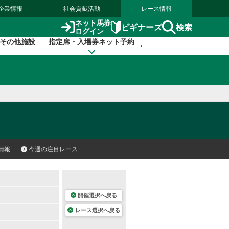
企業情報
社会貢献活動
レース情報
ネット馬券
検索
ビギナーズ
ログイン
その他施設
指定席・入場券ネット予約
情報
今週の注目レース
開催選択へ戻る
レース選択へ戻る