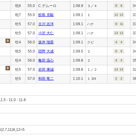
牝6
55.0
C.デムーロ
1:08.9
3
３／４
8
8
牝7
55.0
鮫島 克駿
1:09.1
3
１
12
12
牡5
57.0
古川 吉洋
1:09.1
3
ハナ
9
11
牡5
57.0
小沢 大仁
1:09.1
3
ハナ
13
12
牡4
56.0
坂井 瑠星
1:09.1
3
クビ
4
4
牝5
55.0
団野 大成
1:09.5
3
２
6
6
牡4
56.0
亀田 温心
1:09.8
3
２
4
4
牡5
57.0
岩田 康誠
1:09.8
3
１／２
14
14
牡5
57.0
和田 竜二
1:10.1
3
１ 3/4
2
2
11.5 - 11.0 - 11.8
3(2,7,11)6,12=5