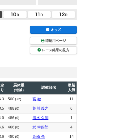
オッズ
印刷用ページ
レース結果の見方
推定
馬体重
単勝
調教師名
上り
人気
（増減）
4.3
500
宮 徹
11
(+2)
3.5
488
荒川 義之
6
(0)
4.0
486
清水 久詞
1
(0)
4.6
466
武 幸四郎
4
(0)
3.6
480
高橋 亮
14
(0)