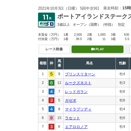
15時
発走時刻：
2021年10月3日（日曜） 5回中京9日
ポートアイランドステーク
3歳以上
オープン
（国際）（特指）
別定
本賞金
（万円）
1着
2,500
2着
1,000
3着
630
付加賞
（万円）
1着
38.5
2着
11
3着
5.5
レース映像
PLAY
馬
着順
枠
馬名
性齢
番
1
9
プリンスリターン
牡4
2
12
ルークズネスト
牡3
3
7
レッドガラン
牡6
4
5
ガゼボ
牡6
5
8
マイラプソディ
牡4
6
15
ラセット
牡6
7
6
エアロロノア
牡4