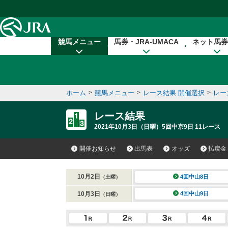
本文へ移動する
競馬メニュー
馬券・JRA-UMACA
ネット馬券
ホーム
>
競馬メニュー
>
レース結果 開催選択
>
レー
レース結果
2021年10月3日（日曜）5回中京9日 11レース
開催お知らせ
出馬表
オッズ
払戻金
10月2日
4回中山8日
（土曜）
10月3日
4回中山9日
（日曜）