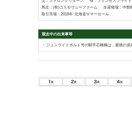
父：ストロングリターン
母：プリンセスプライド
馬主：(有)コスモヴューファーム
生産牧場：中館
取引市場：2018年
北海道サマーセール
競走中の出来事等
・
ジュンライトボルト号の騎手石橋脩は，最後の直