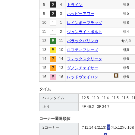
8
4
トライン
牡6
9
3
ハッピーアワー
牡5
10
1
レインボーフラッグ
牡8
11
2
ジュンライトボルト
牡4
12
11
バラックパリンカ
せん5
13
10
ロフティフレーズ
牝6
14
14
フォックスクリーク
牡6
15
13
ダノンチェイサー
牡5
16
16
レッドヴェイロン
牡6
タイム
ハロンタイム
12.5 - 11.0 - 11.4 - 11.5 - 11.5 - 1
上り
4F 46.2 - 3F 34.7
コーナー通過順位
2コーナー
(*11,14)1(2,13)
9
(4,5,12)(6,16)(