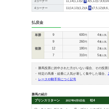
3コーナー
11,14(1,13)2,
9
,4(5,12)(7,8,6)1
4コーナー
11(14,13)(1,2)(4,
9
)(7,5,12)(8,6
払戻金
9
600
4
単勝
円
番人気
9
260
4
円
番人気
12
180
2
複勝
円
番人気
7
310
5
円
番人気
・
勝馬投票に的中された方がいない場合、その投票
・
特定の馬番・組番に人気が著しく集中した場合、
・
レースや騎手等につく記号
勝馬の紹介
プリンスリターン
牡4
2017年4月5日生