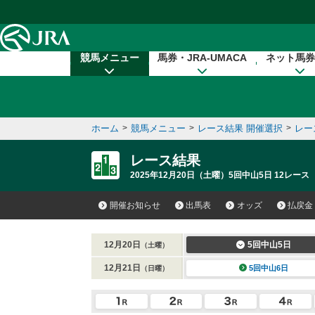
本文へ移動する
競馬メニュー
馬券・JRA-UMACA
ネット馬券
ホーム
>
競馬メニュー
>
レース結果 開催選択
>
レー
レース結果
2025年12月20日（土曜）5回中山5日 12レース
開催お知らせ
出馬表
オッズ
払戻金
12月20日
5回中山5日
（土曜）
12月21日
5回中山6日
（日曜）