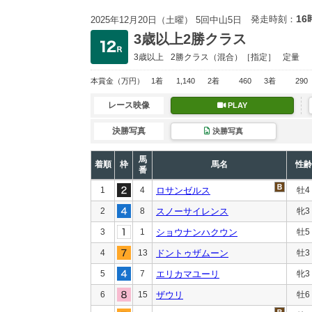
16
発走時刻：
2025年12月20日（土曜） 5回中山5日
3歳以上2勝クラス
3歳以上
2勝クラス
（混合）［指定］
定量
本賞金
（万円）
1着
1,140
2着
460
3着
290
レース映像
PLAY
決勝写真
決勝写真
馬
着順
枠
馬名
性齢
番
1
4
ロサンゼルス
牡4
2
8
スノーサイレンス
牝3
3
1
ショウナンハクウン
牡5
4
13
ドントゥザムーン
牡3
5
7
エリカマユーリ
牝3
6
15
ザウリ
牡6