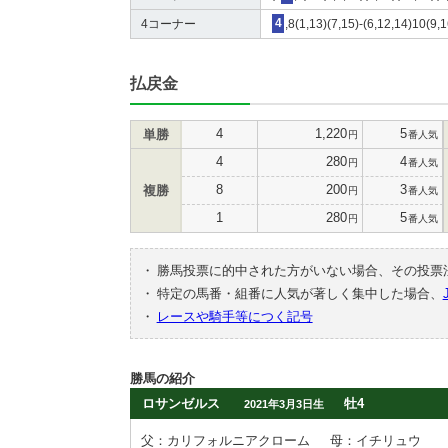
4コーナー
4
,8(1,13)(7,15)-(6,12,14)10(9,1
払戻金
4
1,220
5
単勝
円
番人気
4
280
4
円
番人気
8
200
3
複勝
円
番人気
1
280
5
円
番人気
・
勝馬投票に的中された方がいない場合、その投票
・
特定の馬番・組番に人気が著しく集中した場合、
・
レースや騎手等につく記号
勝馬の紹介
ロサンゼルス
牡4
2021年3月3日生
父：カリフォルニアクローム
母：イチリュウ