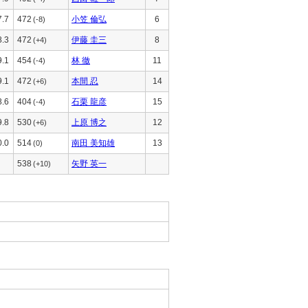
7.7
472
小笠 倫弘
6
(-8)
8.3
472
伊藤 圭三
8
(+4)
9.1
454
林 徹
11
(-4)
9.1
472
本間 忍
14
(+6)
8.6
404
石栗 龍彦
15
(-4)
9.8
530
上原 博之
12
(+6)
0.0
514
南田 美知雄
13
(0)
538
矢野 英一
(+10)