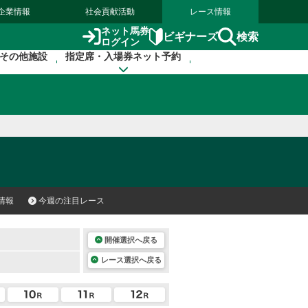
企業情報
社会貢献活動
レース情報
ネット馬券
検索
ビギナーズ
ログイン
その他施設
指定席・入場券ネット予約
情報
今週の注目レース
開催選択へ戻る
レース選択へ戻る