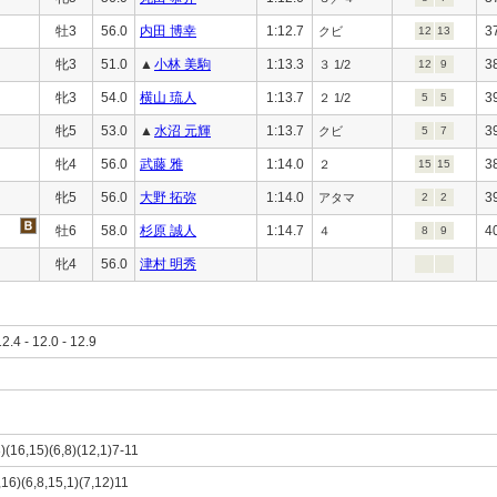
牡3
56.0
内田 博幸
1:12.7
3
クビ
12
13
牝3
51.0
▲
小林 美駒
1:13.3
3
３ 1/2
12
9
牝3
54.0
横山 琉人
1:13.7
3
２ 1/2
5
5
牝5
53.0
▲
水沼 元輝
1:13.7
3
クビ
5
7
牝4
56.0
武藤 雅
1:14.0
3
２
15
15
牝5
56.0
大野 拓弥
1:14.0
3
アタマ
2
2
牡6
58.0
杉原 誠人
1:14.7
4
４
8
9
牝4
56.0
津村 明秀
12.4 - 12.0 - 12.9
3)(16,15)(6,8)(12,1)7-11
,16)(6,8,15,1)(7,12)11