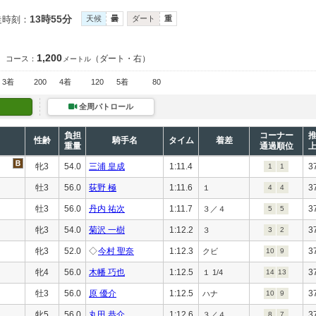
13時55分
走時刻：
天候
曇
ダート
重
1,200
（ダート・右）
コース：
メートル
3着
200
4着
120
5着
80
全周パトロール
負担
コーナー
性齢
騎手名
タイム
着差
重量
通過順位
牝3
54.0
三浦 皇成
1:11.4
3
1
1
牡3
56.0
荻野 極
1:11.6
3
１
4
4
牡3
56.0
丹内 祐次
1:11.7
3
３／４
5
5
牝3
54.0
菊沢 一樹
1:12.2
3
３
3
2
牝3
52.0
◇
今村 聖奈
1:12.3
3
クビ
10
9
牝4
56.0
木幡 巧也
1:12.5
3
１ 1/4
14
13
牡3
56.0
原 優介
1:12.5
3
ハナ
10
9
牝5
56.0
丸田 恭介
1:12.6
3
３／４
8
7