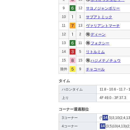
9
12
サヨノジャンボリー
10
1
サブアトミック
11
13
ヴァリアントマーチ
12
2
ディーン
13
11
フォクシー
14
5
リトルミム
15
15
ハジメテノチュウ
除外
9
チャコール
タイム
ハロンタイム
11.8 - 10.6 - 11.7 - 
上り
4F 49.0 - 3F 37.3
コーナー通過順位
3コーナー
(*
14
,5)3,10(2,4,1
4コーナー
14
(3,5)10(4,13)(2