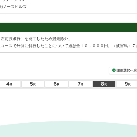
株)ノースヒルズ
〔左前肢跛行〕を発症したため競走除外。
線コースで外側に斜行したことについて過怠金１０，０００円。（被害馬：７
開催選択へ戻