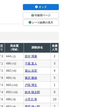
オッズ
印刷用ページ
レース結果の見方
推定
馬体重
単勝
調教師名
上り
人気
（増減）
7.3
444
田中 博康
2
(-2)
7.1
496
千葉 直人
3
(+2)
7.1
482
畠山 吉宏
4
(+6)
7.9
460
菊沢 隆徳
5
(-6)
7.4
464
戸田 博文
1
(+10)
7.4
450
鈴木 慎太郎
9
(+10)
7.6
496
小手川 準
10
(-8)
7.9
492
西田 雄一郎
7
(-4)