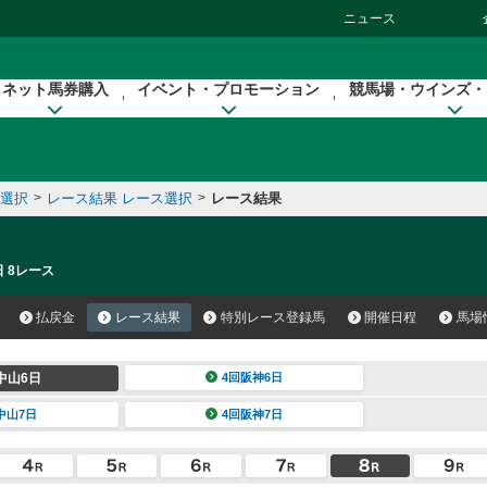
ニュース
ネット馬券購入
イベント・プロモーション
競馬場・ウインズ・
催選択
>
レース結果 レース選択
>
レース結果
日 8レース
払戻金
レース結果
特別レース登録馬
開催日程
馬場
中山6日
4回阪神6日
中山7日
4回阪神7日