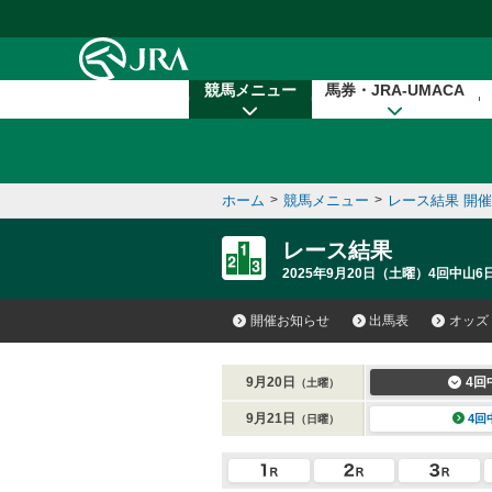
本文へ移動する
競馬メニュー
馬券・JRA-UMACA
ホーム
>
競馬メニュー
>
レース結果 開
レース結果
2025年9月20日（土曜）4回中山6
開催お知らせ
出馬表
オッズ
9月20日
4回
（土曜）
9月21日
4回
（日曜）