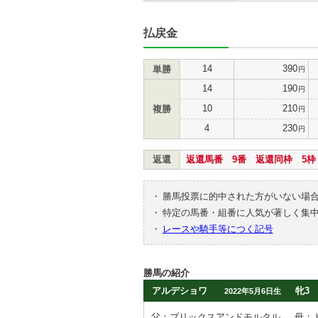
払戻金
14
390
単勝
円
14
190
円
10
210
複勝
円
4
230
円
返還
返還馬番 9番 返還同枠 5枠
・
勝馬投票に的中された方がいない場
・
特定の馬番・組番に人気が著しく集
・
レースや騎手等につく記号
勝馬の紹介
アルデショワ
牝3
2022年5月6日生
父：ブリックスアンドモルタル
母：