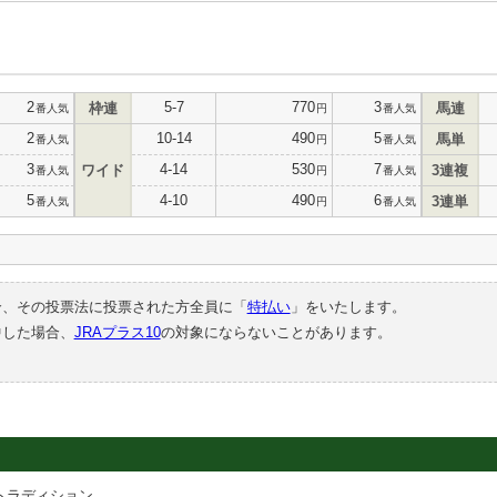
2
5-7
770
3
枠連
馬連
番人気
円
番人気
2
10-14
490
5
馬単
番人気
円
番人気
3
4-14
530
7
ワイド
3連複
番人気
円
番人気
5
4-10
490
6
3連単
番人気
円
番人気
合、その投票法に投票された方全員に「
特払い
」をいたします。
中した場合、
JRAプラス10
の対象にならないことがあります。
トラディション