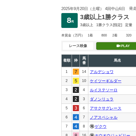
発
2025年9月20日（土曜） 4回中山6日
3歳以上1勝クラス
3歳以上
1勝クラス
[指定]
定量
本賞金
（万円）
1着
800
2着
320
レース映像
PLAY
馬
着順
枠
馬名
番
1
14
アルデショワ
2
10
ケイツーギルダー
3
4
ルイステソーロ
4
3
ダノンリュラ
5
6
アサクサグレース
6
7
ノアスペシャル
7
8
ゲクウ
8
16
ホウオウジュビリー