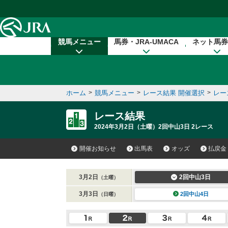
本文へ移動する
競馬メニュー
馬券・JRA-UMACA
ネット馬券
ホーム
>
競馬メニュー
>
レース結果 開催選択
>
レー
レース結果
2024年3月2日（土曜）2回中山3日 2レース
開催お知らせ
出馬表
オッズ
払戻金
3月2日
2回中山3日
（土曜）
3月3日
2回中山4日
（日曜）