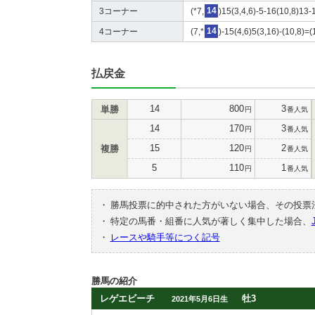
3コーナー
(*7,
14
)15(3,4,6)-5-16(10,8)13-
4コーナー
(7,*
14
)-15(4,6)5(3,16)-(10,8)=(
払戻金
14
800
3
単勝
円
番人気
14
170
3
円
番人気
15
120
2
複勝
円
番人気
5
110
1
円
番人気
・
勝馬投票に的中された方がいない場合、その投票
・
特定の馬番・組番に人気が著しく集中した場合、
・
レースや騎手等につく記号
勝馬の紹介
レゲエビーチ
牡3
2021年5月6日生