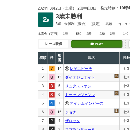
10時
発走時刻：
2024年3月2日（土曜） 2回中山3日
3歳未勝利
3歳
未勝利
（混合）［指定］
馬齢
コース
本賞金
（万円）
1着
550
2着
220
3着
140
レース映像
PLAY
馬
着順
枠
馬名
性齢
番
1
14
レゲエビーチ
牡3
2
15
ダイオジェナイト
牡3
3
5
リュクスレオン
牡3
4
6
トーセンジェンマ
牡3
5
7
アイカムインピース
牡3
6
16
ジョナ
牡3
7
4
ザロック
牡3
8
3
スプランドゥール
牡3