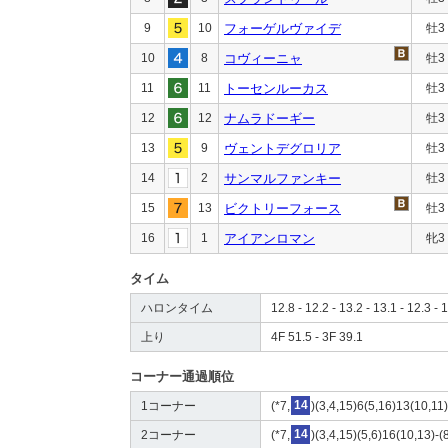
9
10
フォーゲルヴァイデ
牡3
10
8
コヴィーニャ
牡3
11
11
トーセンルーカス
牡3
12
12
ナムラドーギー
牡3
13
9
ヴェントデグロリア
牡3
14
2
サンマルファンキー
牡3
15
13
ビクトリーフォース
牡3
16
1
アイアンロマン
牝3
タイム
ハロンタイム
12.8 - 12.2 - 13.2 - 13.1 - 12.3 - 
上り
4F 51.5 - 3F 39.1
コーナー通過順位
1コーナー
(*7,
14
)(3,4,15)6(5,16)13(10,11)
2コーナー
(*7,
14
)(3,4,15)(5,6)16(10,13)-(