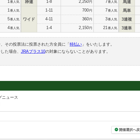
1
1-8
2,250
7
枠連
馬連
番人気
円
番人気
1
1-11
700
7
馬単
番人気
円
番人気
5
4-11
360
3
ワイド
3連複
番人気
円
番人気
4
1-4
2,150
21
3連単
番人気
円
番人気
合、その投票法に投票された方全員に「
特払い
」をいたします。
中した場合、
JRAプラス10
の対象にならないことがあります。
グニュース
則
開催選択へ戻