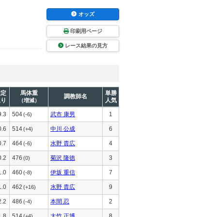
オッズ
印刷用ページ
レース結果の見方
推定
馬体重
単勝
調教師名
上り
人気
（増減）
9.3
504
武市 康男
1
(-6)
0.6
514
中川 公成
6
(+4)
0.7
464
水野 貴広
4
(-6)
0.2
476
菊沢 隆徳
3
(0)
1.0
460
伊坂 重信
7
(-8)
1.0
462
水野 貴広
9
(+16)
2.2
486
本間 忍
2
(-4)
1.8
514
大竹 正博
8
(+4)