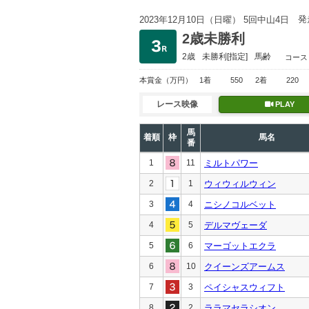
発
2023年12月10日（日曜） 5回中山4日
2歳未勝利
2歳
未勝利
[指定]
馬齢
コース
本賞金
（万円）
1着
550
2着
220
レース映像
PLAY
馬
着順
枠
馬名
番
1
11
ミルトパワー
2
1
ウィウィルウィン
3
4
ニシノコルベット
4
5
デルマヴェーダ
5
6
マーゴットエクラ
6
10
クイーンズアームス
7
3
ペイシャスウィフト
8
2
ララマセラシオン