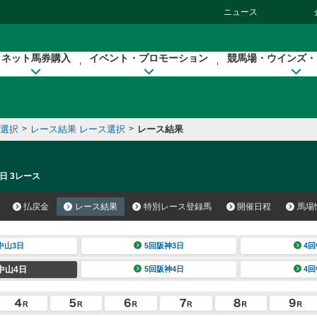
ニュース
ネット馬券購入
イベント・プロモーション
競馬場・ウインズ・
催選択
>
レース結果 レース選択
>
レース結果
日 3レース
払戻金
レース結果
特別レース登録馬
開催日程
馬場
中山3日
5回阪神3日
4回
中山4日
5回阪神4日
4回