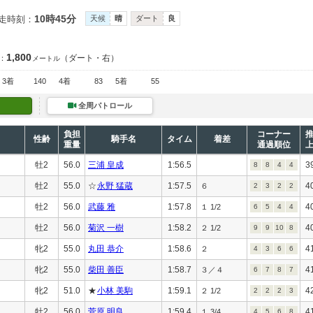
10時45分
走時刻：
天候
晴
ダート
良
1,800
（ダート・右）
：
メートル
3着
140
4着
83
5着
55
全周パトロール
負担
コーナー
性齢
騎手名
タイム
着差
重量
通過順位
牡2
56.0
三浦 皇成
1:56.5
3
8
8
4
4
牡2
55.0
☆
永野 猛蔵
1:57.5
4
６
2
3
2
2
牡2
56.0
武藤 雅
1:57.8
4
１ 1/2
6
5
4
4
牡2
56.0
菊沢 一樹
1:58.2
4
２ 1/2
9
9
10
8
牝2
55.0
丸田 恭介
1:58.6
4
２
4
3
6
6
牝2
55.0
柴田 善臣
1:58.7
4
３／４
6
7
8
7
牝2
51.0
★
小林 美駒
1:59.1
4
２ 1/2
2
2
2
3
牡2
56.0
菅原 明良
1:59.4
4
１ 3/4
4
5
6
8