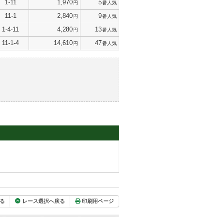
1-11
1,970
5
円
番人気
11-1
2,840
9
円
番人気
1-4-11
4,280
13
円
番人気
11-1-4
14,610
47
円
番人気
る
レース選択へ戻る
印刷用ページ