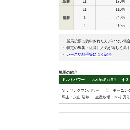
11
170
単勝
円
11
110
円
1
340
複勝
円
4
210
円
・
勝馬投票に的中された方がいない場
・
特定の馬番・組番に人気が著しく集
・
レースや騎手等につく記号
勝馬の紹介
ミルトパワー
牡2
2021年3月14日生
父：ヤングマンパワー
母：モーニン
馬主：永山 勝敏
生産牧場：木村 秀