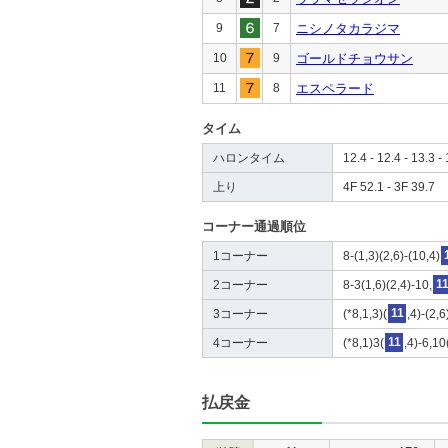
9
7
ニシノタカラジマ
10
9
ゴールドチョウサン
11
8
エスペラード
タイム
ハロンタイム
12.4 - 12.4 - 13.3 - 
上り
4F 52.1 - 3F 39.7
コーナー通過順位
1コーナー
8-(1,3)(2,6)-(10,4)
2コーナー
8-3(1,6)(2,4)-10,
1
3コーナー
(*8,1,3)(
11
,4)-(2,6
4コーナー
(*8,1)3(
11
,4)-6,10
払戻金