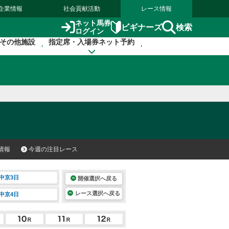
企業情報
社会貢献活動
レース情報
ネット馬券
検索
ビギナーズ
ログイン
その他施設
指定席・入場券ネット予約
情報
今週の注目レース
中京3日
開催選択へ戻る
レース選択へ戻る
中京4日