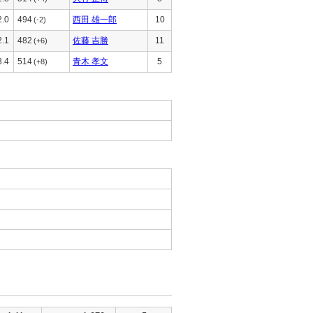
2.0
494
西田 雄一郎
10
(-2)
2.1
482
佐藤 吉勝
11
(+6)
3.4
514
青木 孝文
5
(+8)