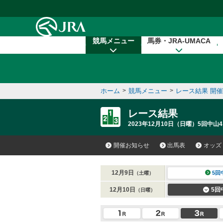
本文へ移動する
競馬メニュー
馬券・JRA-UMACA
ホーム
>
競馬メニュー
>
レース結果 開
レース結果
2023年12月10日（日曜）5回中山4
開催お知らせ
出馬表
オッズ
12月9日
5回
（土曜）
12月10日
5回
（日曜）