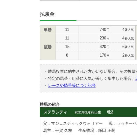
払戻金
11
740
4
単勝
円
番人気
11
230
4
円
番人気
15
420
6
複勝
円
番人気
8
170
2
円
番人気
・
勝馬投票に的中された方がいない場合、その投票
・
特定の馬番・組番に人気が著しく集中した場合、
・
レースや騎手等につく記号
勝馬の紹介
ステラシティ
牝2
2021年2月25日生
父：マジェスティックウォリアー
母：ラッキーペ
馬主：平賀 久枝
生産牧場：鎌田 正嗣