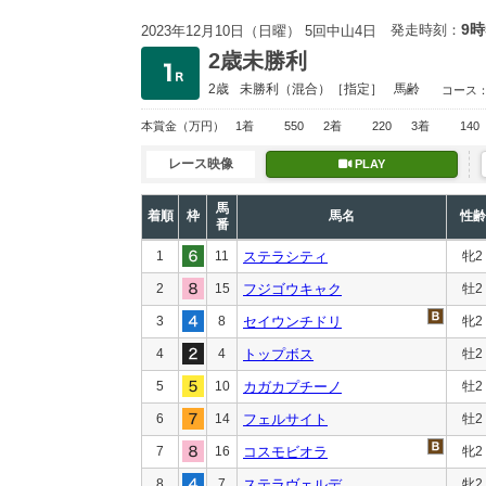
9時
発走時刻：
2023年12月10日（日曜） 5回中山4日
2歳未勝利
2歳
未勝利
（混合）［指定］
馬齢
コース
本賞金
（万円）
1着
550
2着
220
3着
140
レース映像
PLAY
馬
着順
枠
馬名
性齢
番
1
11
ステラシティ
牝2
2
15
フジゴウキャク
牡2
3
8
セイウンチドリ
牝2
4
4
トップボス
牡2
5
10
カガカプチーノ
牡2
6
14
フェルサイト
牡2
7
16
コスモビオラ
牝2
8
7
ステラヴェルデ
牝2