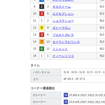
9
3
ギガストーム
牡2
10
5
エクセプション
牡2
11
2
ショコラショー
牝2
12
9
ガトーマロン
牡2
13
6
プエルトガレラ
牡2
14
13
セイウンラビリンス
牡2
15
12
ミシェット
牝2
16
1
クィーンミツコ
牝2
タイム
ハロンタイム
11.8 - 10.9 - 11.8 - 12.3 - 12.3 - 
上り
4F 49.3 - 3F 37.5
コーナー通過順位
3コーナー
11
,15,8(6,4,10)(7,16)(1,3)-2(5,
4コーナー
11
,15,8,4(6,10)(7,16)(1,3)(2,14