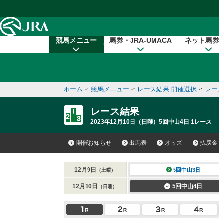
本文へ移動する
競馬メニュー
馬券・JRA-UMACA
ネット馬券
ホーム
>
競馬メニュー
>
レース結果 開催選択
>
レー
レース結果
2023年12月10日（日曜）5回中山4日 1レース
開催お知らせ
出馬表
オッズ
払戻金
12月9日
5回中山3日
（土曜）
12月10日
5回中山4日
（日曜）