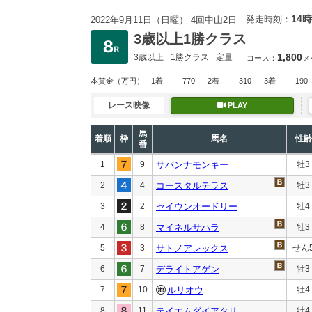
14時
発走時刻：
2022年9月11日（日曜） 4回中山2日
3歳以上1勝クラス
1,800
3歳以上
1勝クラス
定量
コース：
メ
本賞金
（万円）
1着
770
2着
310
3着
190
レース映像
PLAY
馬
着順
枠
馬名
性齢
番
1
9
サバンナモンキー
牡3
2
4
コースタルテラス
牡3
3
2
セイウンオードリー
牡4
4
8
マイネルサハラ
牡3
5
3
サトノアレックス
せん
6
7
デライトアゲン
牡3
7
10
ルリオウ
牡4
8
11
テイエムダイアタリ
牡4