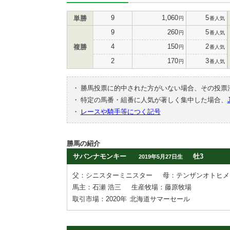
9
1,060
5
単勝
円
番人気
9
260
5
円
番人気
4
150
2
複勝
円
番人気
2
170
3
円
番人気
・
勝馬投票に的中された方がいない場合、その投票
・
特定の馬番・組番に人気が著しく集中した場合、
・
レースや騎手等につく記号
勝馬の紹介
サバンナモンキー
牡3
2019年5月27日生
父：シニスターミニスター
母：テンザンオトヒメ
馬主：石瀬 浩三
生産牧場：藤原牧場
取引市場：2020年
北海道サマーセール