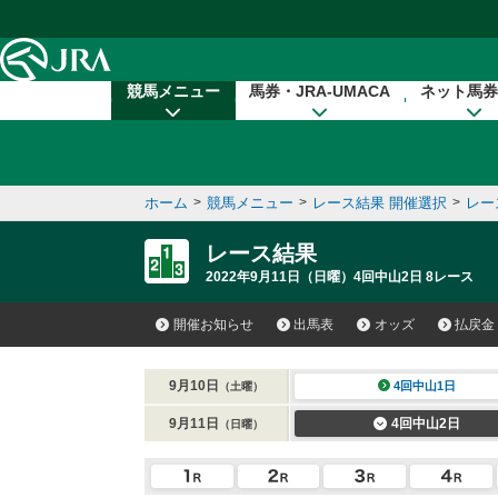
本文へ移動する
競馬メニュー
馬券・JRA-UMACA
ネット馬券
ホーム
>
競馬メニュー
>
レース結果 開催選択
>
レー
レース結果
2022年9月11日（日曜）4回中山2日 8レース
開催お知らせ
出馬表
オッズ
払戻金
9月10日
4回中山1日
（土曜）
9月11日
4回中山2日
（日曜）