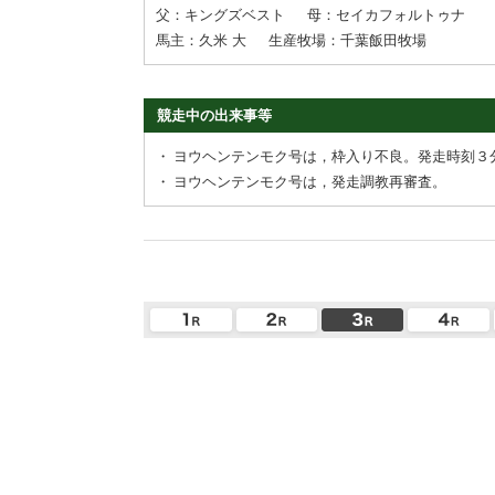
父：キングズベスト
母：セイカフォルトゥナ
馬主：久米 大
生産牧場：千葉飯田牧場
競走中の出来事等
・
ヨウヘンテンモク号は，枠入り不良。発走時刻３
・
ヨウヘンテンモク号は，発走調教再審査。