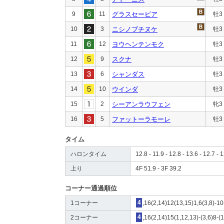
9
11
グラスセービア
牡3
10
3
ニシノブチヌケ
牡3
11
12
ヨウヘンテンモク
牡3
12
9
スクナ
牡3
13
6
シャンダス
牡3
14
10
ウインダ
牡3
15
2
シーアンラウフェン
牝3
16
5
ファットーラモーレ
牡3
タイム
ハロンタイム
12.8 - 11.9 - 12.8 - 13.6 - 12.7 - 1
上り
4F 51.9 - 3F 39.2
コーナー通過順位
1コーナー
4
,16(2,14)12(13,15)1,6(3,8)-10
2コーナー
4
,16(2,14)15(1,12,13)-(3,6)8-(