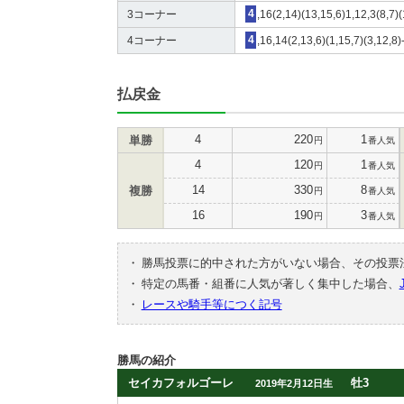
3コーナー
4
,16(2,14)(13,15,6)1,12,3(8,7)
4コーナー
4
,16,14(2,13,6)(1,15,7)(3,12,8)
払戻金
4
220
1
単勝
円
番人気
4
120
1
円
番人気
14
330
8
複勝
円
番人気
16
190
3
円
番人気
・
勝馬投票に的中された方がいない場合、その投票
・
特定の馬番・組番に人気が著しく集中した場合、
・
レースや騎手等につく記号
勝馬の紹介
セイカフォルゴーレ
牡3
2019年2月12日生