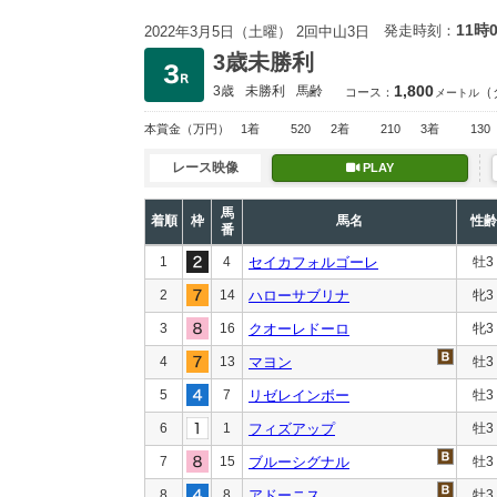
11時
発走時刻：
2022年3月5日（土曜） 2回中山3日
3歳未勝利
1,800
3歳
未勝利
馬齢
（
コース：
メートル
本賞金
（万円）
1着
520
2着
210
3着
130
レース映像
PLAY
馬
着順
枠
馬名
性齢
番
1
4
セイカフォルゴーレ
牡3
2
14
ハローサブリナ
牝3
3
16
クオーレドーロ
牝3
4
13
マヨン
牡3
5
7
リゼレインボー
牡3
6
1
フィズアップ
牡3
7
15
ブルーシグナル
牡3
8
8
アドーニス
牡3