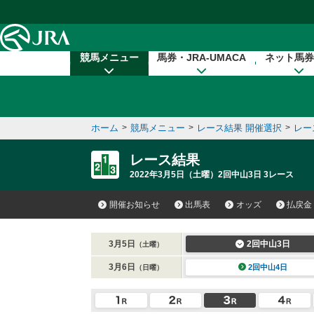
本文へ移動する
競馬メニュー
馬券・JRA-UMACA
ネット馬券
ホーム
>
競馬メニュー
>
レース結果 開催選択
>
レー
レース結果
2022年3月5日（土曜）2回中山3日 3レース
開催お知らせ
出馬表
オッズ
払戻金
3月5日
2回中山3日
（土曜）
3月6日
2回中山4日
（日曜）