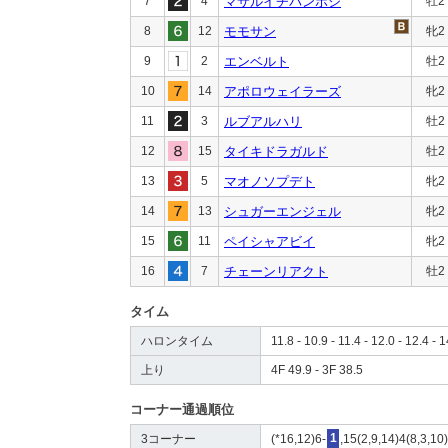
7
4
マサルイチバンボシ
牡2
8
12
モモサン
牝2
9
2
エンベルト
牡2
10
14
アポロウェイラーズ
牝2
11
3
ルブアルハリ
牡2
12
15
タイキドラガルド
牡2
13
5
マオノソプデト
牝2
14
13
シュガーエンジェル
牝2
15
11
ペイシャアビイ
牝2
16
7
チェーンリアクト
牡2
タイム
ハロンタイム
11.8 - 10.9 - 11.4 - 12.0 - 12.4 - 
上り
4F 49.9 - 3F 38.5
コーナー通過順位
3コーナー
(*16,12)6-
1
,15(2,9,14)4(8,3,10