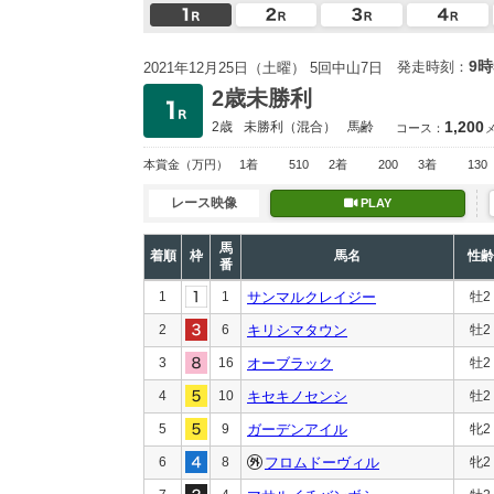
9時
発走時刻：
2021年12月25日（土曜） 5回中山7日
2歳未勝利
1,200
2歳
未勝利
（混合）
馬齢
コース：
本賞金
（万円）
1着
510
2着
200
3着
130
レース映像
PLAY
馬
着順
枠
馬名
性齢
番
1
1
サンマルクレイジー
牡2
2
6
キリシマタウン
牡2
3
16
オーブラック
牡2
4
10
キセキノセンシ
牡2
5
9
ガーデンアイル
牝2
6
8
フロムドーヴィル
牝2