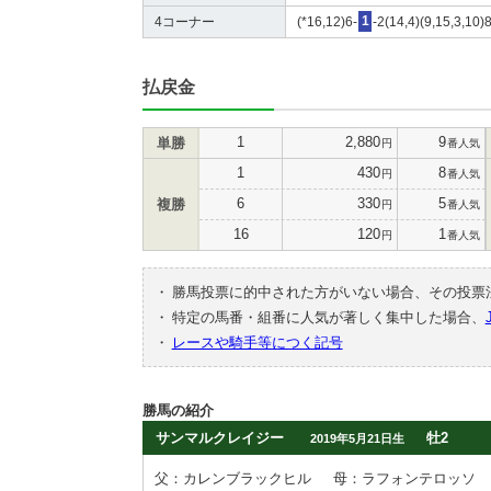
4コーナー
(*16,12)6-
1
-2(14,4)(9,15,3,10)
払戻金
1
2,880
9
単勝
円
番人気
1
430
8
円
番人気
6
330
5
複勝
円
番人気
16
120
1
円
番人気
・
勝馬投票に的中された方がいない場合、その投票
・
特定の馬番・組番に人気が著しく集中した場合、
・
レースや騎手等につく記号
勝馬の紹介
サンマルクレイジー
牡2
2019年5月21日生
父：カレンブラックヒル
母：ラフォンテロッソ