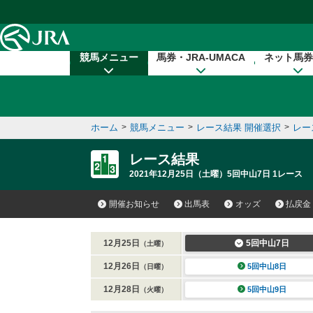
本文へ移動する
競馬メニュー
馬券・JRA-UMACA
ネット馬券
ホーム
>
競馬メニュー
>
レース結果 開催選択
>
レー
レース結果
2021年12月25日（土曜）5回中山7日 1レース
開催お知らせ
出馬表
オッズ
払戻金
12月25日
5回中山7日
（土曜）
12月26日
5回中山8日
（日曜）
12月28日
5回中山9日
（火曜）