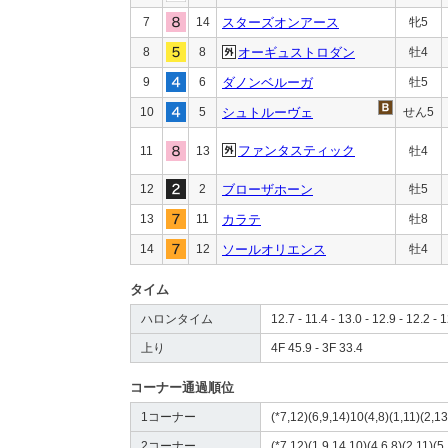
7
14
スターズオンアース
牝5
8
8
オーギュストロダン
牡4
9
6
ダノンベルーガ
牡5
10
5
シュトルーヴェ
せん5
ファンタスティック
11
13
牡4
12
2
ブローザホーン
牡5
13
11
カラテ
牡8
14
12
ソールオリエンス
牡4
タイム
ハロンタイム
12.7 - 11.4 - 13.0 - 12.9 - 12.2 - 1
上り
4F 45.9 - 3F 33.4
コーナー通過順位
1コーナー
(*7,12)(6,9,14)10(4,8)(1,11)(2,13
2コーナー
(*7,12)(1,9,14,10)(4,6,8)(2,11)(5