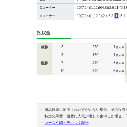
3コーナー
10(7,14)(1,12)9(4,8)(2,6,11)(5,13
4コーナー
10(7,14)(1,12,9)(2,4,6,8,
3
)(5,1
払戻金
3
230
1
単勝
円
番人気
3
150
1
円
番人気
7
470
8
複勝
円
番人気
10
340
5
円
番人気
・
勝馬投票に的中された方がいない場合、その投票
・
特定の馬番・組番に人気が著しく集中した場合、
・
レースや騎手等につく記号