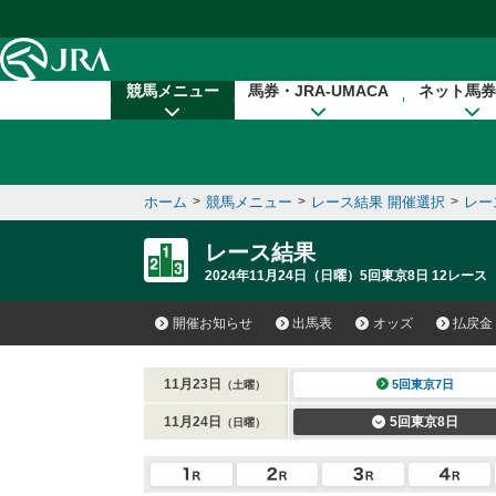
本文へ移動する
競馬メニュー
馬券・JRA-UMACA
ネット馬券
ホーム
>
競馬メニュー
>
レース結果 開催選択
>
レー
レース結果
2024年11月24日（日曜）5回東京8日 12レース
開催お知らせ
出馬表
オッズ
払戻金
11月23日
5回東京7日
（土曜）
11月24日
5回東京8日
（日曜）