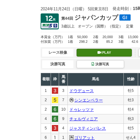
15
発走時刻：
2024年11月24日（日曜） 5回東京8日
ジャパンカップ
第44回
3歳以上
オープン
（国際）（指定）
定量
本賞金
（万円）
1着
50,000
2着
20,000
3着
13,000
付加賞
（万円）
1着
298.2
2着
85.2
3着
42.6
レース映像
PLAY
決勝写真
決勝写真
馬
着順
枠
馬名
性齢
番
1
3
ドウデュース
牡5
2
7
シンエンペラー
牡3
2
10
ドゥレッツァ
牡4
4
9
チェルヴィニア
牝3
5
4
ジャスティンパレス
牡5
6
1
ゴリアット
せん4