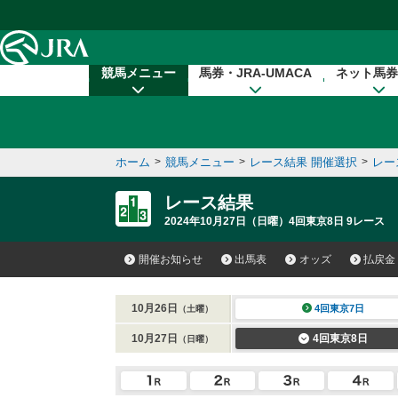
本文へ移動する
競馬メニュー
馬券・JRA-UMACA
ネット馬券
ホーム
>
競馬メニュー
>
レース結果 開催選択
>
レー
レース結果
2024年10月27日（日曜）4回東京8日 9レース
開催お知らせ
出馬表
オッズ
払戻金
10月26日
4回東京7日
（土曜）
10月27日
4回東京8日
（日曜）