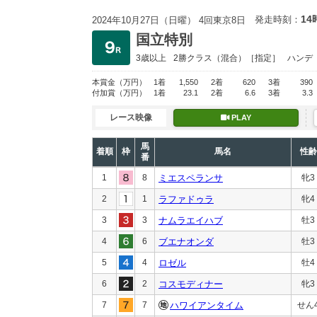
14
発走時刻：
2024年10月27日（日曜） 4回東京8日
国立特別
3歳以上
2勝クラス
（混合）［指定］
ハンデ
本賞金
（万円）
1着
1,550
2着
620
3着
390
付加賞
（万円）
1着
23.1
2着
6.6
3着
3.3
レース映像
PLAY
馬
着順
枠
馬名
性齢
番
1
8
ミエスペランサ
牝3
2
1
ラファドゥラ
牝4
3
3
ナムラエイハブ
牡3
4
6
ブエナオンダ
牡3
5
4
ロゼル
牡4
6
2
コスモディナー
牝3
7
7
ハワイアンタイム
せん