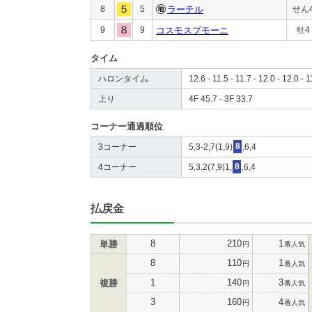
8
5
ラーテル
せん
9
9
コスモスプモーニ
牡4
タイム
ハロンタイム
12.6 - 11.5 - 11.7 - 12.0 - 12.0 - 1
上り
4F 45.7 - 3F 33.7
コーナー通過順位
3コーナー
5,3-2,7(1,9)
8
,6,4
4コーナー
5,3,2(7,9)1,
8
,6,4
払戻金
8
210
1
単勝
円
番人気
8
110
1
円
番人気
1
140
3
複勝
円
番人気
3
160
4
円
番人気