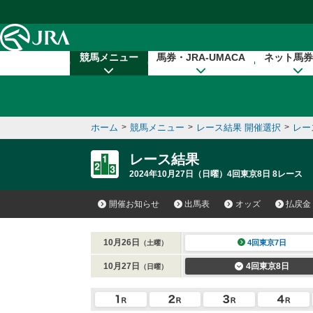
本文へ移動する
競馬メニュー
馬券・JRA-UMACA
ネット馬券
ホーム
>
競馬メニュー
>
レース結果 開催選択
>
レー
レース結果
2024年10月27日（日曜）4回東京8日 8レース
開催お知らせ
出馬表
オッズ
払戻金
10月26日
4回東京7日
（土曜）
10月27日
4回東京8日
（日曜）