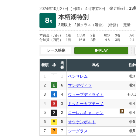
13
発走時刻：
2024年10月27日（日曜） 4回東京8日
本栖湖特別
3歳以上
2勝クラス
（混合）（特指）
定量
本賞金
（万円）
1着
1,550
2着
620
3着
390
付加賞
（万円）
1着
16.8
2着
4.8
3着
2.4
レース映像
PLAY
馬
着順
枠
馬名
性齢
番
1
1
ベンサレム
牡3
2
6
マンデヴィラ
牝4
3
4
ウィープディライト
せん
4
3
ミッキーカプチーノ
牡4
5
2
ローレルキャニオン
牡4
6
5
オウケンボルト
牡5
7
7
シーグラス
牝5