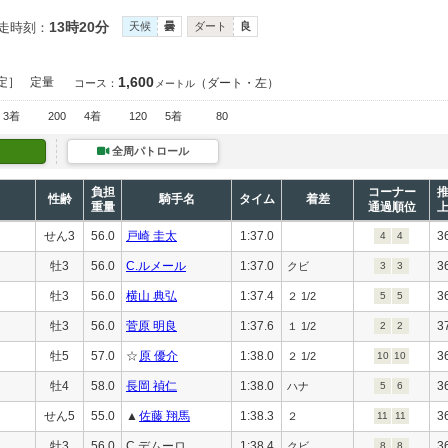
13時20分
走時刻：
天候
曇
ダート
良
1,600
定］
定量
（ダート・左）
コース：
メートル
3着
200
4着
120
5着
80
全周パトロール
負担
コーナー
性齢
騎手名
タイム
着差
重量
通過順位
せん3
56.0
戸崎 圭太
1:37.0
3
4
4
牡3
56.0
C.ルメール
1:37.0
3
クビ
3
3
牡3
56.0
横山 典弘
1:37.4
3
２ 1/2
5
5
牡3
56.0
菅原 明良
1:37.6
3
１ 1/2
2
2
牡5
57.0
☆
原 優介
1:38.0
3
２ 1/2
10
10
牡4
58.0
長岡 禎仁
1:38.0
3
ハナ
5
6
せん5
55.0
▲
佐藤 翔馬
1:38.3
3
２
11
11
牡3
56.0
C.デムーロ
1:38.4
3
クビ
8
8