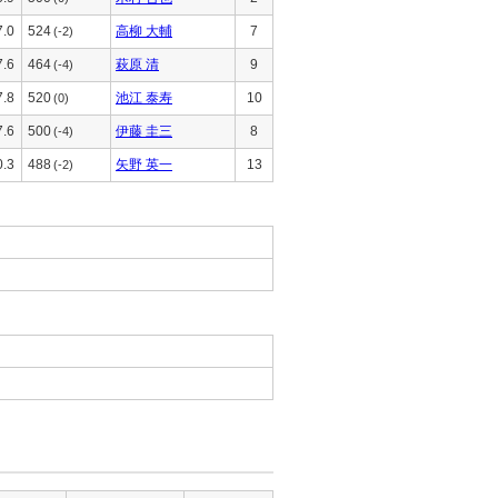
7.0
524
高柳 大輔
7
(-2)
7.6
464
萩原 清
9
(-4)
7.8
520
池江 泰寿
10
(0)
7.6
500
伊藤 圭三
8
(-4)
0.3
488
矢野 英一
13
(-2)