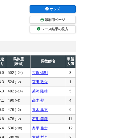
オッズ
印刷用ページ
レース結果の見方
推定
馬体重
単勝
調教師名
上り
人気
（増減）
6.0
502
古賀 慎明
3
(+24)
6.3
524
宮田 敬介
1
(+2)
6.3
482
菊沢 隆徳
5
(+14)
7.1
490
高木 登
4
(-4)
6.3
476
青木 孝文
6
(+2)
6.8
478
石毛 善彦
11
(+2)
6.4
536
奥平 雅士
12
(-10)
6.9
500
木村 哲也
2
(0)