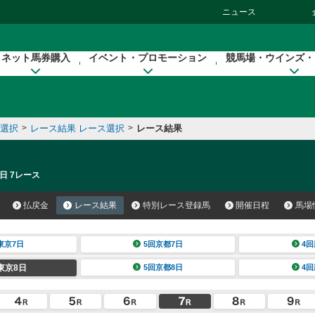
ニュース
ネット馬券購入
イベント・プロモーション
競馬場・ウインズ・
催選択
>
レース結果 レース選択
>
レース結果
日 7レース
払戻金
レース結果
特別レース登録馬
開催日程
馬場
東京7日
5回京都7日
4回
東京8日
5回京都8日
4回