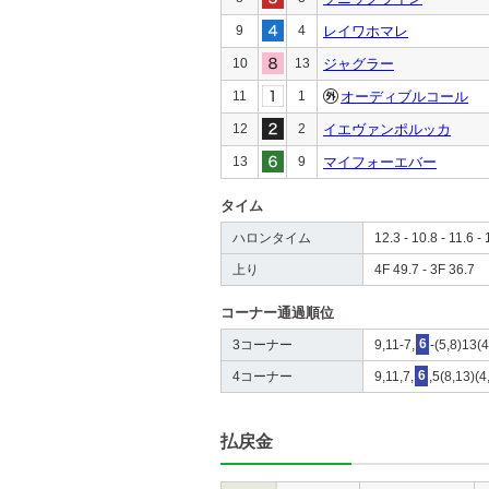
9
4
レイワホマレ
10
13
ジャグラー
11
1
オーディブルコール
12
2
イエヴァンポルッカ
13
9
マイフォーエバー
タイム
ハロンタイム
12.3 - 10.8 - 11.6 - 
上り
4F 49.7 - 3F 36.7
コーナー通過順位
3コーナー
9,11-7,
6
-(5,8)13(4
4コーナー
9,11,7,
6
,5(8,13)(4
払戻金