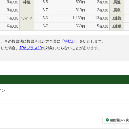
3
5-5
590
2
枠連
馬連
番人気
円
番人気
3
6-7
310
2
馬単
番人気
円
番人気
1
5-6
1,160
13
ワイド
3連複
番人気
円
番人気
6
5-7
560
5
3連単
番人気
円
番人気
合、その投票法に投票された方全員に「
特払い
」をいたします。
中した場合、
JRAプラス10
の対象にならないことがあります。
3
イン
明
開催選択へ戻