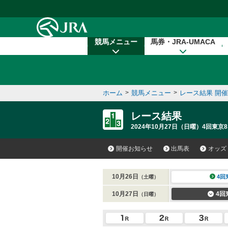
本文へ移動する
競馬メニュー
馬券・JRA-UMACA
ホーム
>
競馬メニュー
>
レース結果 開
レース結果
2024年10月27日（日曜）4回東京8
開催お知らせ
出馬表
オッズ
10月26日
4回
（土曜）
10月27日
4回
（日曜）