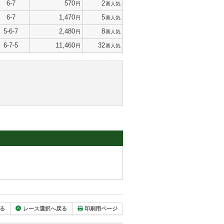
6-7
570
2
円
番人気
6-7
1,470
5
円
番人気
5-6-7
2,480
8
円
番人気
6-7-5
11,460
32
円
番人気
る
レース選択へ戻る
印刷用ページ