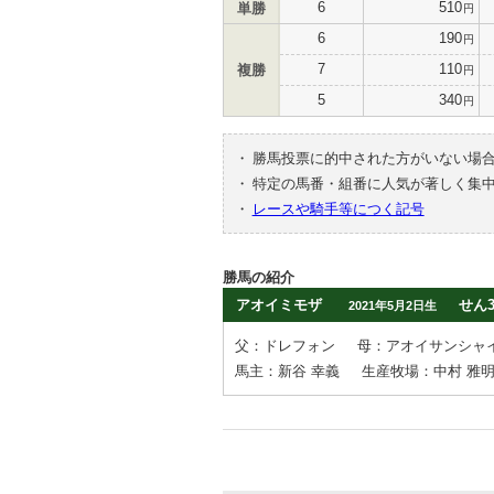
6
510
単勝
円
6
190
円
7
110
複勝
円
5
340
円
・
勝馬投票に的中された方がいない場
・
特定の馬番・組番に人気が著しく集
・
レースや騎手等につく記号
勝馬の紹介
アオイミモザ
せん
2021年5月2日生
父：ドレフォン
母：アオイサンシャ
馬主：新谷 幸義
生産牧場：中村 雅