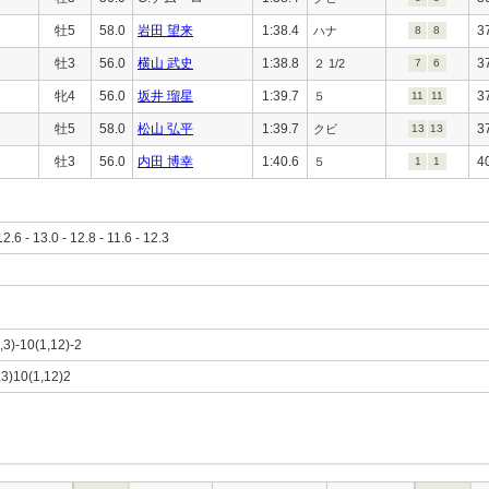
牡5
58.0
岩田 望来
1:38.4
3
ハナ
8
8
牡3
56.0
横山 武史
1:38.8
3
２ 1/2
7
6
牝4
56.0
坂井 瑠星
1:39.7
3
５
11
11
牡5
58.0
松山 弘平
1:39.7
3
クビ
13
13
牡3
56.0
内田 博幸
1:40.6
4
５
1
1
12.6 - 13.0 - 12.8 - 11.6 - 12.3
,3)-10(1,12)-2
,3)10(1,12)2