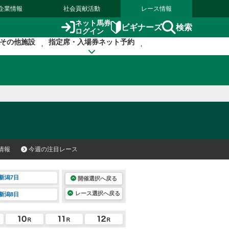
企業情報
社会貢献活動
レース情報
ネット馬券
検索
ビギナーズ
ログイン
その他施設
指定席・入場券ネット予約
情報
今週の注目レース
新潟7日
開催選択へ戻る
レース選択へ戻る
新潟8日