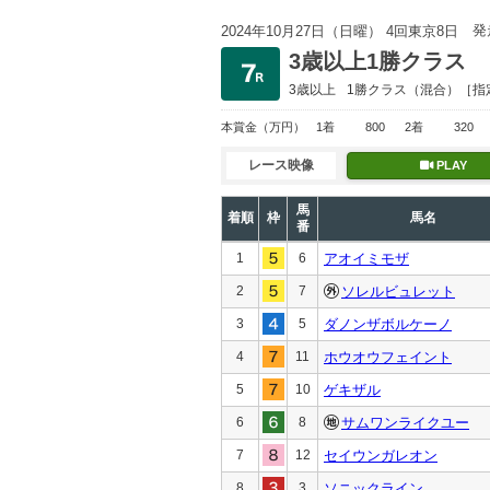
発
2024年10月27日（日曜） 4回東京8日
3歳以上1勝クラス
3歳以上
1勝クラス
（混合）［指
本賞金
（万円）
1着
800
2着
320
レース映像
PLAY
馬
着順
枠
馬名
番
1
6
アオイミモザ
2
7
ソレルビュレット
3
5
ダノンザボルケーノ
4
11
ホウオウフェイント
5
10
ゲキザル
6
8
サムワンライクユー
7
12
セイウンガレオン
8
3
ソニックライン