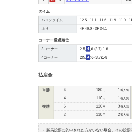
タイム
ハロンタイム
12.5 - 11.1 - 11.6 - 11.9 - 11.9 - 1
上り
4F 46.0 - 3F 34.1
コーナー通過順位
3コーナー
2-5,
4
,6-(3,7)-1-8
4コーナー
2(5,
4
)6-(3,7)1-8
払戻金
4
180
1
単勝
円
番人気
4
110
1
円
番人気
6
120
3
複勝
円
番人気
2
110
2
円
番人気
・
勝馬投票に的中された方がいない場合、その投票