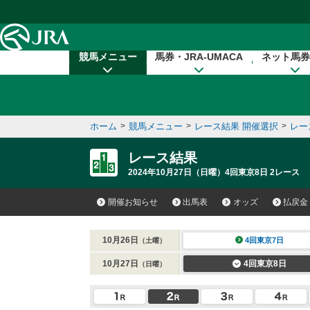
本文へ移動する
競馬メニュー
馬券・JRA-UMACA
ネット馬券
ホーム
>
競馬メニュー
>
レース結果 開催選択
>
レー
レース結果
2024年10月27日（日曜）4回東京8日 2レース
開催お知らせ
出馬表
オッズ
払戻金
10月26日
4回東京7日
（土曜）
10月27日
4回東京8日
（日曜）