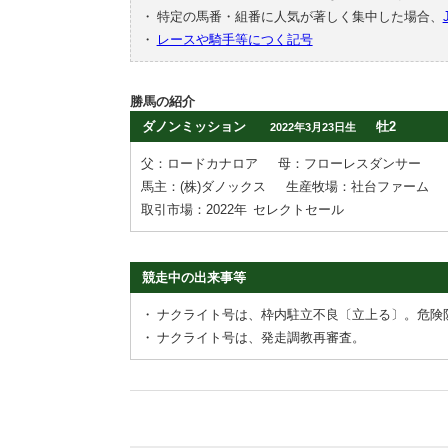
・
特定の馬番・組番に人気が著しく集中した場合、
・
レースや騎手等につく記号
勝馬の紹介
ダノンミッション
牡2
2022年3月23日生
父：ロードカナロア
母：フローレスダンサー
馬主：(株)ダノックス
生産牧場：社台ファーム
取引市場：2022年
セレクトセール
競走中の出来事等
・
ナクライト号は、枠内駐立不良〔立上る〕。危険
・
ナクライト号は、発走調教再審査。