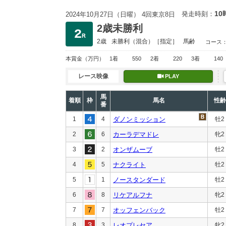
10
発走時刻：
2024年10月27日（日曜） 4回東京8日
2歳未勝利
2歳
未勝利
（混合）［指定］
馬齢
コース
本賞金
（万円）
1着
550
2着
220
3着
140
レース映像
PLAY
馬
着順
枠
馬名
性齢
番
1
4
ダノンミッション
牡2
2
6
カーラデマドレ
牝2
3
2
オンザムーブ
牡2
4
5
ナクライト
牡2
5
1
ノースタンダード
牡2
6
8
リケアルフナ
牝2
7
7
オッフェンバック
牡2
8
3
レオプレセア
牝2