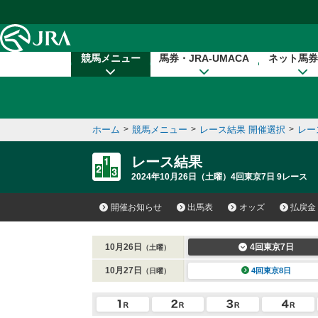
本文へ移動する
競馬メニュー
馬券・JRA-UMACA
ネット馬券
ホーム
>
競馬メニュー
>
レース結果 開催選択
>
レー
レース結果
2024年10月26日（土曜）4回東京7日 9レース
開催お知らせ
出馬表
オッズ
払戻金
10月26日
4回東京7日
（土曜）
10月27日
4回東京8日
（日曜）