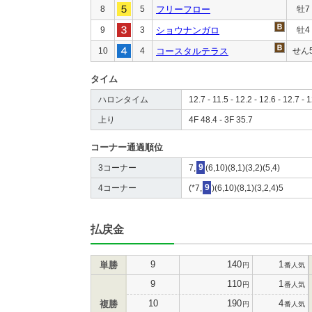
8
5
フリーフロー
牡7
9
3
ショウナンガロ
牡4
10
4
コースタルテラス
せん
タイム
ハロンタイム
12.7 - 11.5 - 12.2 - 12.6 - 12.7 - 1
上り
4F 48.4 - 3F 35.7
コーナー通過順位
3コーナー
7,
9
(6,10)(8,1)(3,2)(5,4)
4コーナー
(*7,
9
)(6,10)(8,1)(3,2,4)5
払戻金
9
140
1
単勝
円
番人気
9
110
1
円
番人気
10
190
4
複勝
円
番人気