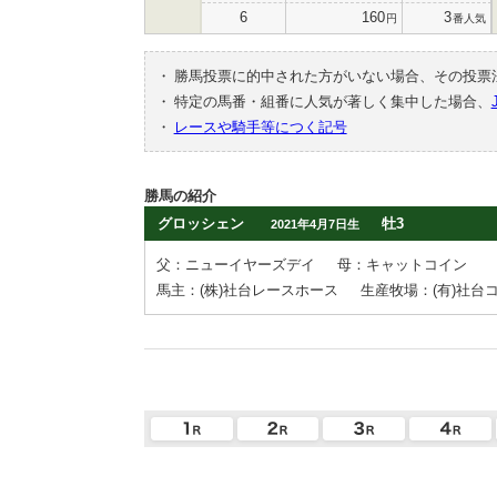
6
160
3
円
番人気
・
勝馬投票に的中された方がいない場合、その投票
・
特定の馬番・組番に人気が著しく集中した場合、
・
レースや騎手等につく記号
勝馬の紹介
グロッシェン
牡3
2021年4月7日生
父：ニューイヤーズデイ
母：キャットコイン
馬主：(株)社台レースホース
生産牧場：(有)社台