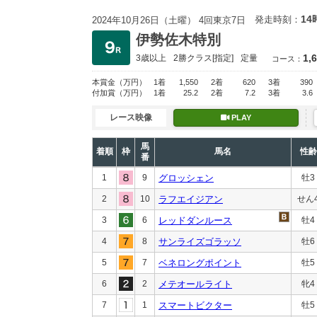
14
発走時刻：
2024年10月26日（土曜） 4回東京7日
伊勢佐木特別
1,
3歳以上
2勝クラス
[指定]
定量
コース：
本賞金
（万円）
1着
1,550
2着
620
3着
390
付加賞
（万円）
1着
25.2
2着
7.2
3着
3.6
レース映像
PLAY
馬
着順
枠
馬名
性齢
番
1
9
グロッシェン
牡3
2
10
ラフエイジアン
せん
3
6
レッドダンルース
牡4
4
8
サンライズゴラッソ
牡6
5
7
ベネロングポイント
牡5
6
2
メテオールライト
牝4
7
1
スマートビクター
牡5