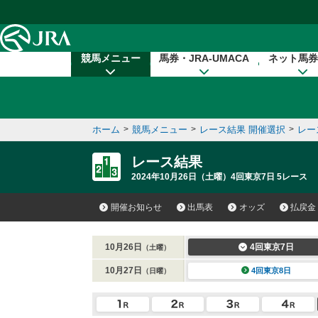
本文へ移動する
競馬メニュー
馬券・JRA-UMACA
ネット馬券
ホーム
>
競馬メニュー
>
レース結果 開催選択
>
レー
レース結果
2024年10月26日（土曜）4回東京7日 5レース
開催お知らせ
出馬表
オッズ
払戻金
10月26日
4回東京7日
（土曜）
10月27日
4回東京8日
（日曜）