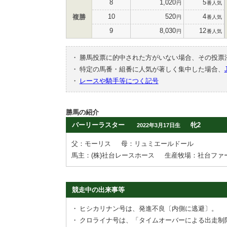
8
1,020
5
円
番人気
10
520
4
複勝
円
番人気
9
8,030
12
円
番人気
・
勝馬投票に的中された方がいない場合、その投票
・
特定の馬番・組番に人気が著しく集中した場合、
・
レースや騎手等につく記号
勝馬の紹介
パーリーラスター
牝2
2022年3月17日生
父：モーリス
母：リュミエールドール
馬主：(株)社台レースホース
生産牧場：社台ファ
競走中の出来事等
・
ヒシカリナン号は、発進不良〔内側に逃避〕。
・
クロライナ号は、「タイムオーバーによる出走制