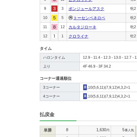
9
3
ボンジュールアスク
牝2
10
5
トーセンペネロペ
牝2
11
12
カルタジローネ
牝2
12
1
クロライナ
牡2
タイム
ハロンタイム
12.9 - 11.4 - 12.3 - 13.0 - 12.7 - 1
上り
4F 46.9 - 3F 34.2
コーナー通過順位
3コーナー
8
,10(5,6,11)(7,9,12)4,3,2=1
4コーナー
8
,10(5,6,11)(7,9,12)4,3,2=1
払戻金
8
1,630
5
単勝
円
番人気