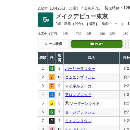
12
発走時刻：
2024年10月26日（土曜） 4回東京7日
メイクデビュー東京
1
2歳
新馬
（混合）［指定］
馬齢
コース：
本賞金
（万円）
1着
720
2着
290
3着
180
レース映像
PLAY
馬
着順
枠
馬名
性齢
番
1
8
パーリーラスター
牝2
2
10
コムユンプリュム
牝2
3
9
マイネルフーガ
牡2
4
4
アロンズロッド
牡2
5
6
ソーダーンライト
牝2
6
7
セージブラッシュ
牡2
7
2
ミエノシリウス
牡2
8
11
ヒシカリナン
牡2