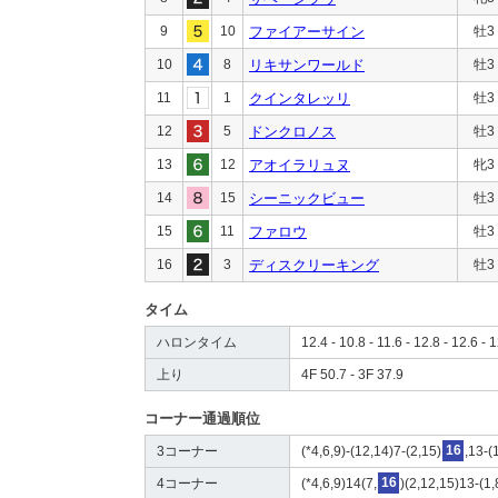
9
10
ファイアーサイン
牡3
10
8
リキサンワールド
牡3
11
1
クインタレッリ
牡3
12
5
ドンクロノス
牡3
13
12
アオイラリュヌ
牝3
14
15
シーニックビュー
牡3
15
11
ファロウ
牡3
16
3
ディスクリーキング
牡3
タイム
ハロンタイム
12.4 - 10.8 - 11.6 - 12.8 - 12.6 - 
上り
4F 50.7 - 3F 37.9
コーナー通過順位
3コーナー
(*4,6,9)-(12,14)7-(2,15)
16
,13-(
4コーナー
(*4,6,9)14(7,
16
)(2,12,15)13-(1