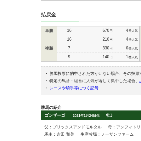
払戻金
16
670
4
単勝
円
番人気
16
210
4
円
番人気
7
330
6
複勝
円
番人気
9
140
1
円
番人気
・
勝馬投票に的中された方がいない場合、その投票
・
特定の馬番・組番に人気が著しく集中した場合、
・
レースや騎手等につく記号
勝馬の紹介
ゴンザーゴ
牡3
2021年1月24日生
父：ブリックスアンドモルタル
母：アンフィトリ
馬主：吉田 和美
生産牧場：ノーザンファーム