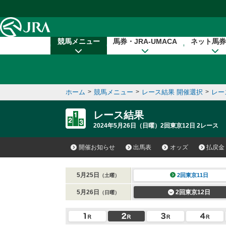
本文へ移動する
競馬メニュー
馬券・JRA-UMACA
ネット馬券
ホーム
>
競馬メニュー
>
レース結果 開催選択
>
レー
レース結果
2024年5月26日（日曜）2回東京12日 2レース
開催お知らせ
出馬表
オッズ
払戻金
5月25日
2回東京11日
（土曜）
5月26日
2回東京12日
（日曜）