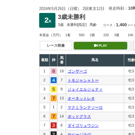
10
発走時刻：
2024年5月26日（日曜） 2回東京12日
3歳未勝利
1,400
3歳
未勝利
[指定]
馬齢
コース：
メー
本賞金
（万円）
1着
550
2着
220
3着
140
レース映像
PLAY
馬
着順
枠
馬名
性齢
番
1
16
ゴンザーゴ
牡3
2
7
トモジャシャトー
牡3
3
9
ジェイエルジェティ
牝3
4
13
オーネットレオ
牡3
5
2
マクミランテソーロ
牡3
6
14
ポッドグラス
牡3
7
6
ダイゴリュウジン
牡3
8
4
サベージラヴ
牝3