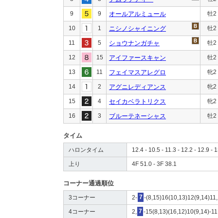
9
9
オールアルミュール
牡2
10
1
ニシノシャイニング
牡2
11
5
ショウナンガチャ
牡2
12
15
アイファースキャン
牡2
13
11
フェイマスアレグロ
牝2
14
2
アグニレディアンス
牝2
15
4
セイカベラトリクス
牝2
16
3
ブルーテネーシャス
牡2
タイム
ハロンタイム
12.4 - 10.5 - 11.3 - 12.2 - 12.9 - 
上り
4F 51.0 - 3F 38.1
コーナー通過順位
3コーナー
2-
7
-(8,15)16(10,13)12(9,14)11,
4コーナー
2,
7
-15(8,13)(16,12)10(9,14)-11