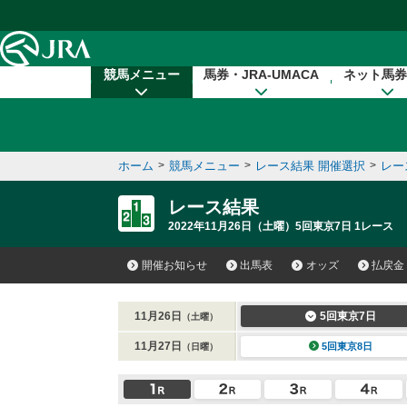
本文へ移動する
競馬メニュー
馬券・JRA-UMACA
ネット馬券
ホーム
>
競馬メニュー
>
レース結果 開催選択
>
レー
レース結果
2022年11月26日（土曜）5回東京7日 1レース
開催お知らせ
出馬表
オッズ
払戻金
11月26日
5回東京7日
（土曜）
11月27日
5回東京8日
（日曜）