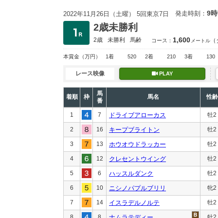
9時
発走時刻：
2022年11月26日（土曜） 5回東京7日
2歳未勝利
1,600
2歳
未勝利
馬齢
（
コース：
メートル
本賞金
（万円）
1着
520
2着
210
3着
130
レース映像
PLAY
馬
着順
枠
馬名
性齢
番
1
7
ドライブアローカス
牡2
2
16
キープブライトン
牡2
3
13
ホウオウドラッカー
牡2
4
12
クレセントウイング
牡2
5
6
ハッスルダンク
牡2
6
10
ニシノパプルブリリ
牝2
7
14
イスラデルノルテ
牡2
8
8
ナムラテディー
牡2