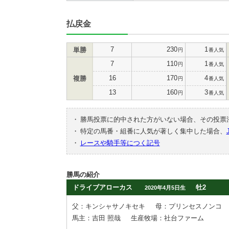
払戻金
7
230
1
単勝
円
番人気
7
110
1
円
番人気
16
170
4
複勝
円
番人気
13
160
3
円
番人気
・
勝馬投票に的中された方がいない場合、その投票
・
特定の馬番・組番に人気が著しく集中した場合、
・
レースや騎手等につく記号
勝馬の紹介
ドライブアローカス
牡2
2020年4月5日生
父：キンシャサノキセキ
母：プリンセスノンコ
馬主：吉田 照哉
生産牧場：社台ファーム