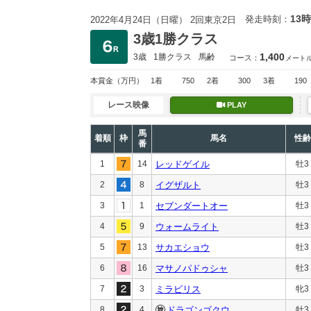
13時
発走時刻：
2022年4月24日（日曜） 2回東京2日
3歳1勝クラス
1,400
3歳
1勝クラス
馬齢
コース：
メート
本賞金
（万円）
1着
750
2着
300
3着
190
レース映像
PLAY
馬
着順
枠
馬名
性齢
番
1
14
レッドゲイル
牡3
2
8
イグザルト
牡3
3
1
セブンダートオー
牡3
4
9
ウォームライト
牡3
5
13
サカエショウ
牡3
6
16
マサノパドゥシャ
牡3
7
3
ミラビリス
牝3
8
4
ドラゴンゴクウ
牡3