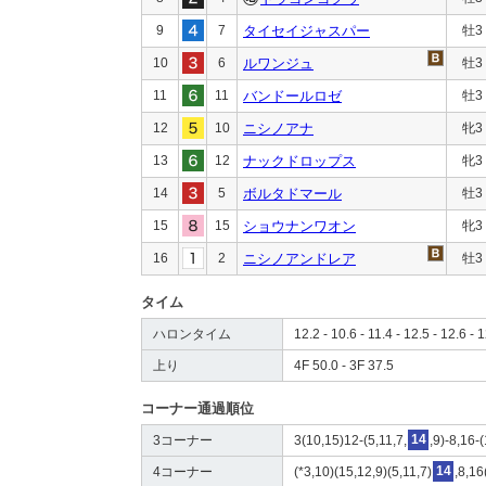
9
7
タイセイジャスパー
牡3
10
6
ルワンジュ
牡3
11
11
バンドールロゼ
牡3
12
10
ニシノアナ
牝3
13
12
ナックドロップス
牝3
14
5
ボルタドマール
牡3
15
15
ショウナンワオン
牝3
16
2
ニシノアンドレア
牡3
タイム
ハロンタイム
12.2 - 10.6 - 11.4 - 12.5 - 12.6 - 
上り
4F 50.0 - 3F 37.5
コーナー通過順位
3コーナー
3(10,15)12-(5,11,7,
14
,9)-8,16-
4コーナー
(*3,10)(15,12,9)(5,11,7)
14
,8,16