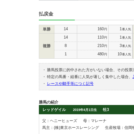
払戻金
14
160
1
単勝
円
番人気
14
110
1
円
番人気
8
210
3
複勝
円
番人気
1
480
10
円
番人気
・
勝馬投票に的中された方がいない場合、その投票
・
特定の馬番・組番に人気が著しく集中した場合、
・
レースや騎手等につく記号
勝馬の紹介
レッドゲイル
牡3
2019年4月1日生
父：ヘニーヒューズ
母：マレーナ
馬主：(株)東京ホースレーシング
生産牧場：信岡