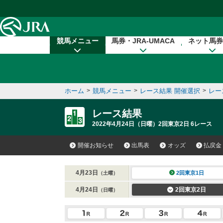
本文へ移動する
競馬メニュー
馬券・JRA-UMACA
ネット馬券
ホーム
>
競馬メニュー
>
レース結果 開催選択
>
レー
レース結果
2022年4月24日（日曜）2回東京2日 6レース
開催お知らせ
出馬表
オッズ
払戻金
4月23日
2回東京1日
（土曜）
4月24日
2回東京2日
（日曜）