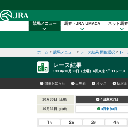
本文へ移動する
競馬メニュー
馬券・JRA-UMACA
ネット馬券
ホーム
>
競馬メニュー
>
レース結果 開催選択
>
レー
レース結果
1993年10月30日（土曜）4回東京7日 11レース
開催お知らせ
出馬表
オッズ
払戻金
10月30日
4回東京7日
（土曜）
10月31日
4回東京8日
（日曜）