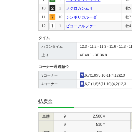
10
2
メジロカンムリ
牝5
11
10
シンボリガルーダ
牡7
12
1
ビコーアルファー
牡4
タイム
ハロンタイム
12.3 - 11.2 - 11.3 - 11.6 - 11.3 - 1
上り
4F 48.1 - 3F 36.8
コーナー通過順位
3コーナー
9
,6,7(1,8)(5,10)11(4,12)2,3
4コーナー
9
,6,7-(1,8)5(11,10)(4,2)12,3
払戻金
9
2,580
単勝
円
9
510
円