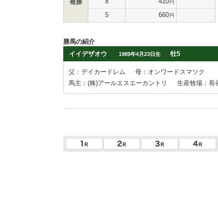
8
410
複勝
円
5
660
円
勝馬の紹介
イイデザオウ
牡5
1989年4月23日生
父：デイカードレム
母：オンワードスマツク
馬主：(株)アールエスエーカントリ
生産牧場：長