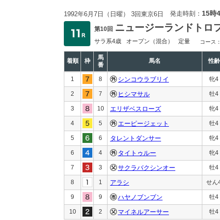
15時
発走時刻：
1992年6月7日（日曜） 3回東京6日
ニュージーランドトロ
第10回
サラ系4歳
オープン
（混合）
定量
コース
馬
着順
枠
馬名
性齢
番
1
8
シンコウラブリイ
牝4
2
7
ヒシマサル
牡4
3
10
エリザベスローズ
牝4
4
5
エーピージェット
牡4
5
6
タレントダンサー
牝4
6
4
タイトゥルー
牝4
7
3
サクラバクシンオー
牡4
8
1
アラシ
せん
9
9
ハヤノブンブン
牡4
10
2
マイネルアーサー
牡4