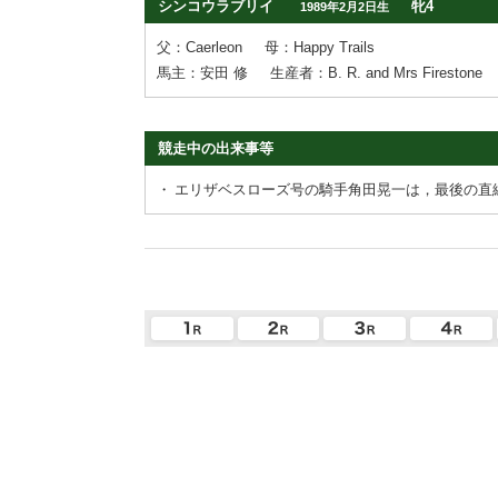
シンコウラブリイ
牝4
1989年2月2日生
父：Caerleon
母：Happy Trails
馬主：安田 修
生産者：B. R. and Mrs Firestone
競走中の出来事等
・
エリザベスローズ号の騎手角田晃一は，最後の直