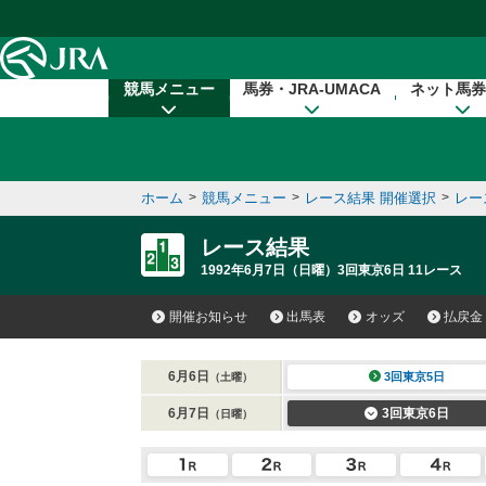
本文へ移動する
競馬メニュー
馬券・JRA-UMACA
ネット馬券
ホーム
>
競馬メニュー
>
レース結果 開催選択
>
レー
レース結果
1992年6月7日（日曜）3回東京6日 11レース
開催お知らせ
出馬表
オッズ
払戻金
6月6日
3回東京5日
（土曜）
6月7日
3回東京6日
（日曜）