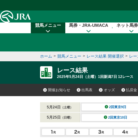
本文へ移動する
競馬メニュー
馬券・JRA-UMACA
ネット馬券
ホーム
>
競馬メニュー
>
レース結果 開催選択
>
レー
レース結果
2025年5月24日（土曜）1回新潟7日 12レース
開催お知らせ
出馬表
オッズ
払戻金
5月24日
2回東京9日
（土曜）
5月25日
2回東京10日
（日曜）