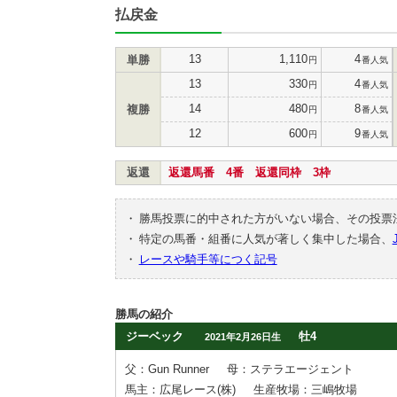
払戻金
13
1,110
4
単勝
円
番人気
13
330
4
円
番人気
14
480
8
複勝
円
番人気
12
600
9
円
番人気
返還
返還馬番 4番 返還同枠 3枠
・
勝馬投票に的中された方がいない場合、その投票
・
特定の馬番・組番に人気が著しく集中した場合、
・
レースや騎手等につく記号
勝馬の紹介
ジーベック
牡4
2021年2月26日生
父：Gun Runner
母：ステラエージェント
馬主：広尾レース(株)
生産牧場：三嶋牧場