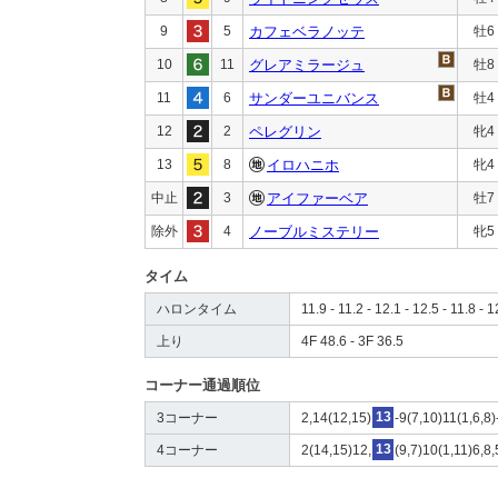
9
5
カフェベラノッテ
牡6
10
11
グレアミラージュ
牡8
11
6
サンダーユニバンス
牡4
12
2
ペレグリン
牝4
13
8
イロハニホ
牝4
中止
3
アイファーベア
牡7
除外
4
ノーブルミステリー
牝5
タイム
ハロンタイム
11.9 - 11.2 - 12.1 - 12.5 - 11.8 - 1
上り
4F 48.6 - 3F 36.5
コーナー通過順位
3コーナー
2,14(12,15)
13
-9(7,10)11(1,6,8
4コーナー
2(14,15)12,
13
(9,7)10(1,11)6,8,