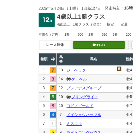
16時
発走時刻：
2025年5月24日（土曜） 1回新潟7日
4歳以上1勝クラス
4歳以上
1勝クラス
（混合）［指定］
定量
本賞金
（万円）
1着
800
2着
320
3着
200
レース映像
PLAY
馬
着順
枠
馬名
性齢
番
1
13
ジーベック
牡4
2
14
ゲーベル
牡4
3
12
プレアデスグループ
牝4
4
10
ブリングライト
牡5
5
15
ヨドノゴールド
牡7
6
7
メイショウハッブル
牡4
7
1
ミスエル
牡4
8
9
ライトニングゼウス
牡4